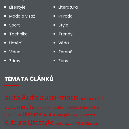
Lifestyle
Literatura
Móda a vizáž
Příroda
Sport
Style
Technika
Trendy
Umění
Věda
Video
Zbraně
Zdraví
Ženy
TÉMATA ČLÁNKŮ
auto-moto
auta
Auto
automobil
automobily
cestování
elektro
bydlení
bez obalu
Historie
hudba
jídlo a pití
film
Filmy
jídlo
koncert
Kultura
Lifestyle
muzika
motorsport
muži