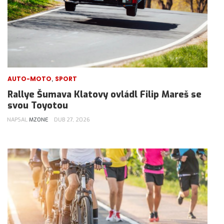
,
AUTO-MOTO
SPORT
Rallye Šumava Klatovy ovládl Filip Mareš se
svou Toyotou
NAPSAL
MZONE
DUB 27, 2026