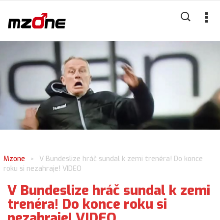
Mzone
V Bundeslize hráč sundal k zemi trenéra! Do konce
>
roku si nezahraje! VIDEO
V Bundeslize hráč sundal k zemi
trenéra! Do konce roku si
nezahraje! VIDEO