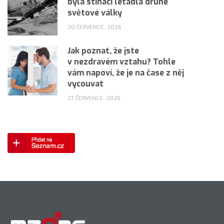
byla stíhací letadla druhé
světové války
20 ČERVENCE, 2026
Jak poznat, že jste
v nezdravém vztahu? Tohle
vám napoví, že je na čase z něj
vycouvat
27 ČERVENCE, 2026