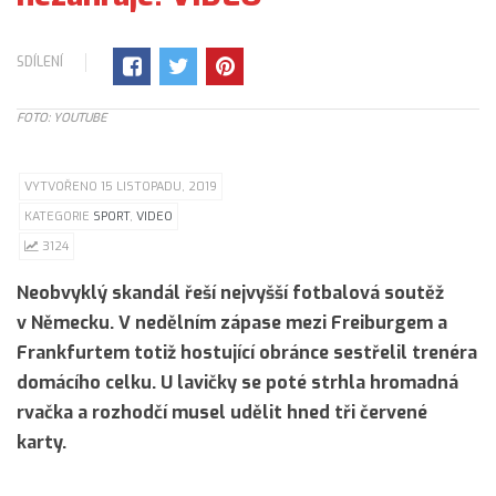
SDÍLENÍ
FOTO: YOUTUBE
VYTVOŘENO 15 LISTOPADU, 2019
KATEGORIE
SPORT
,
VIDEO
3124
Neobvyklý skandál řeší nejvyšší fotbalová soutěž
v Německu. V nedělním zápase mezi Freiburgem a
Frankfurtem totiž hostující obránce sestřelil trenéra
domácího celku. U lavičky se poté strhla hromadná
rvačka a rozhodčí musel udělit hned tři červené
karty.