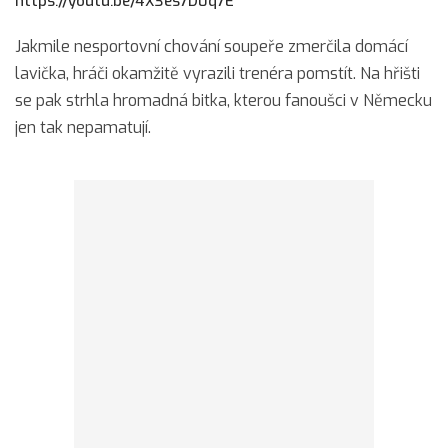
https://youtu.be/4X3es7D0q7E
Jakmile nesportovní chování soupeře zmerčila domácí
lavička, hráči okamžitě vyrazili trenéra pomstít. Na hřišti
se pak strhla hromadná bitka, kterou fanoušci v Německu
jen tak nepamatují.