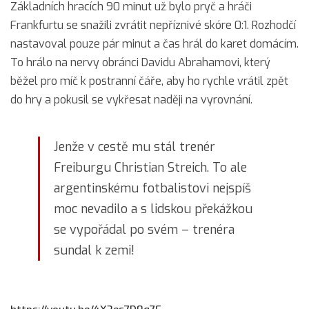
Základních hracích 90 minut už bylo pryč a hráči
Frankfurtu se snažili zvrátit nepříznivé skóre 0:1. Rozhodčí
nastavoval pouze pár minut a čas hrál do karet domácím.
To hrálo na nervy obránci Davidu Abrahamovi, který
běžel pro míč k postranní čáře, aby ho rychle vrátil zpět
do hry a pokusil se vykřesat naději na vyrovnání.
Jenže v cestě mu stál trenér
Freiburgu Christian Streich. To ale
argentinskému fotbalistovi nejspíš
moc nevadilo a s lidskou překážkou
se vypořádal po svém – trenéra
sundal k zemi!