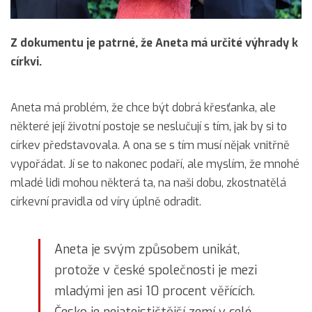
Z dokumentu je patrné, že Aneta má určité výhrady k
církvi.
Aneta má problém, že chce být dobrá křesťanka, ale
některé její životní postoje se neslučují s tím, jak by si to
církev představovala. A ona se s tím musí nějak vnitřně
vypořádat. Jí se to nakonec podaří, ale myslím, že mnohé
mladé lidi mohou některá ta, na naši dobu, zkostnatělá
církevní pravidla od víry úplně odradit.
Aneta je svým způsobem unikát,
protože v české společnosti je mezi
mladými jen asi 10 procent věřících.
Česko je nejateističtější zemí v celé