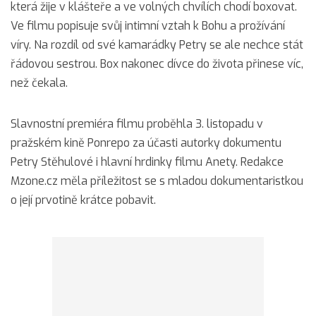
která žije v klášteře a ve volných chvílích chodí boxovat.
Ve filmu popisuje svůj intimní vztah k Bohu a prožívání
víry. Na rozdíl od své kamarádky Petry se ale nechce stát
řádovou sestrou. Box nakonec dívce do života přinese víc,
než čekala.
Slavnostní premiéra filmu proběhla 3. listopadu v
pražském kině Ponrepo za účasti autorky dokumentu
Petry Stěhulové i hlavní hrdinky filmu Anety. Redakce
Mzone.cz měla příležitost se s mladou dokumentaristkou
o její prvotině krátce pobavit.