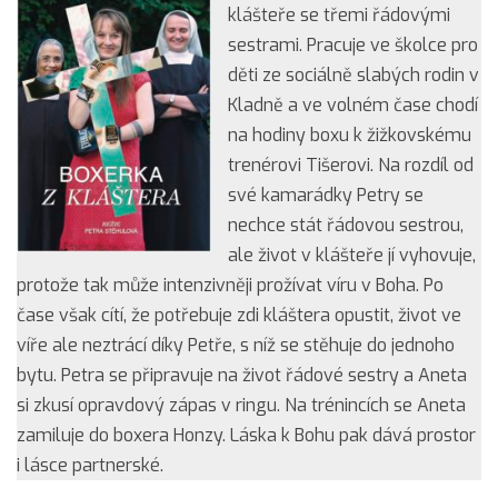
klášteře se třemi řádovými
sestrami. Pracuje ve školce pro
děti ze sociálně slabých rodin v
Kladně a ve volném čase chodí
na hodiny boxu k žižkovskému
trenérovi Tišerovi. Na rozdíl od
své kamarádky Petry se
nechce stát řádovou sestrou,
ale život v klášteře jí vyhovuje,
protože tak může intenzivněji prožívat víru v Boha. Po
čase však cítí, že potřebuje zdi kláštera opustit, život ve
víře ale neztrácí díky Petře, s níž se stěhuje do jednoho
bytu. Petra se připravuje na život řádové sestry a Aneta
si zkusí opravdový zápas v ringu. Na trénincích se Aneta
zamiluje do boxera Honzy. Láska k Bohu pak dává prostor
i lásce partnerské.