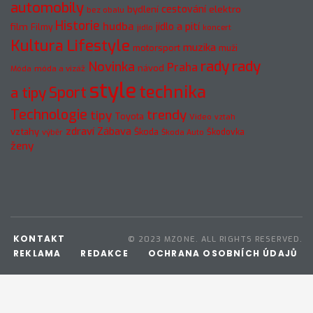
automobily
cestování
elektro
bydlení
bez obalu
Historie
hudba
jídlo a pití
film
Filmy
jídlo
koncert
Kultura
Lifestyle
muzika
motorsport
muži
rady
rady
Novinka
Praha
návod
móda a vizáž
Móda
style
technika
a tipy
Sport
Technologie
trendy
tipy
Toyota
Video
vztah
zdraví
Zábava
vztahy
Škoda
Škodovka
výběr
Škoda Auto
ženy
KONTAKT
© 2023 MZONE. ALL RIGHTS RESERVED.
REKLAMA
REDAKCE
OCHRANA OSOBNÍCH ÚDAJŮ