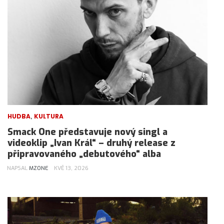
,
HUDBA
KULTURA
Smack One představuje nový singl a
videoklip „Ivan Král“ – druhý release z
připravovaného „debutového“ alba
NAPSAL
MZONE
KVĚ 13, 2026