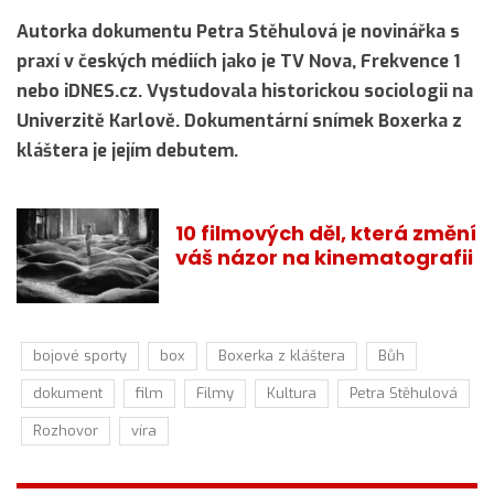
Autorka dokumentu Petra Stěhulová je novinářka s
praxí v českých médiích jako je TV Nova, Frekvence 1
nebo iDNES.cz. Vystudovala historickou sociologii na
Univerzitě Karlově. Dokumentární snímek Boxerka z
kláštera je jejím debutem.
10 filmových děl, která změní
váš názor na kinematografii
bojové sporty
box
Boxerka z kláštera
Bůh
dokument
film
Filmy
Kultura
Petra Stěhulová
Rozhovor
víra