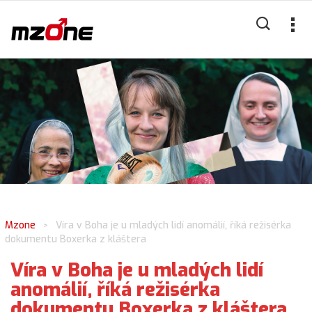
Mzone
Víra v Boha je u mladých lidí anomálií, říká režisérka
>
dokumentu Boxerka z kláštera
Víra v Boha je u mladých lidí
anomálií, říká režisérka
dokumentu Boxerka z kláštera