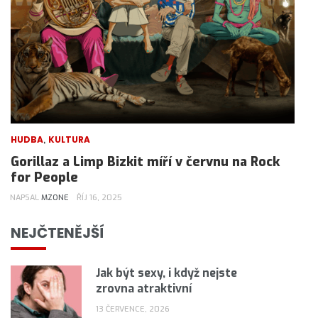
,
HUDBA
KULTURA
Gorillaz a Limp Bizkit míří v červnu na Rock
for People
NAPSAL
MZONE
ŘÍJ 16, 2025
NEJČTENĚJŠÍ
Jak být sexy, i když nejste
zrovna atraktivní
13 ČERVENCE, 2026