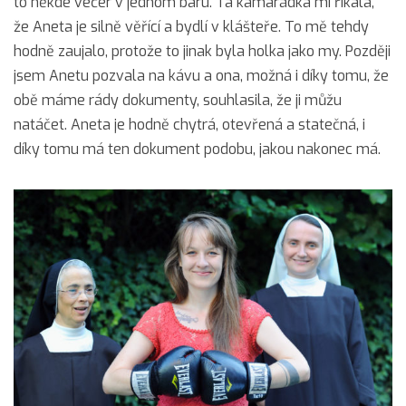
to někde večer v jednom baru. Ta kamarádka mi říkala,
že Aneta je silně věřící a bydlí v klášteře. To mě tehdy
hodně zaujalo, protože to jinak byla holka jako my. Později
jsem Anetu pozvala na kávu a ona, možná i díky tomu, že
obě máme rády dokumenty, souhlasila, že ji můžu
natáčet. Aneta je hodně chytrá, otevřená a statečná, i
díky tomu má ten dokument podobu, jakou nakonec má.