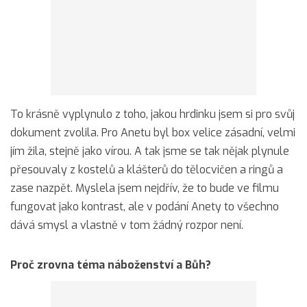
To krásně vyplynulo z toho, jakou hrdinku jsem si pro svůj
dokument zvolila. Pro Anetu byl box velice zásadní, velmi
jím žila, stejně jako vírou. A tak jsme se tak nějak plynule
přesouvaly z kostelů a klášterů do tělocvičen a ringů a
zase nazpět. Myslela jsem nejdřív, že to bude ve filmu
fungovat jako kontrast, ale v podání Anety to všechno
dává smysl a vlastně v tom žádný rozpor není.
Proč zrovna téma náboženství a Bůh?