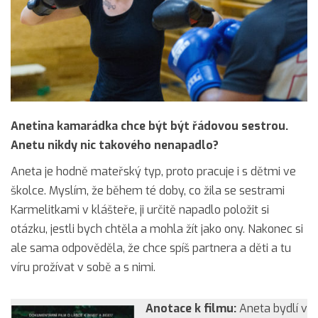
Anetina kamarádka chce být být řádovou sestrou.
Anetu nikdy nic takového nenapadlo?
Aneta je hodně mateřský typ, proto pracuje i s dětmi ve
školce. Myslím, že během té doby, co žila se sestrami
Karmelitkami v klášteře, ji určitě napadlo položit si
otázku, jestli bych chtěla a mohla žít jako ony. Nakonec si
ale sama odpověděla, že chce spíš partnera a děti a tu
víru prožívat v sobě a s nimi.
Anotace k filmu:
Aneta bydlí v