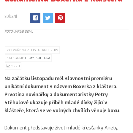
SDÍLENÍ
FOTO: JAKUB DEML
VYTVOŘENO 21 LISTOPADU, 2019
KATEGORIE
FILMY
,
KULTURA
5220
Na začátku listopadu měl slavnostní premiéru
unikátní dokument s názvem Boxerka z kláštera.
Prvotina novinářky a dokumentaristky Petry
Stěhulové ukazuje příběh mladé dívky žijící v
klášteře, která se ve volných chvílích věnuje boxu.
Dokument představuje život mladé křesťanky Anety,