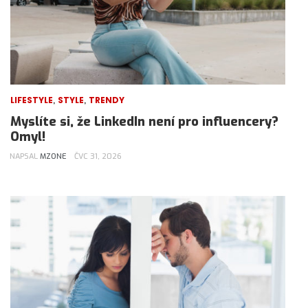
,
,
LIFESTYLE
STYLE
TRENDY
Myslíte si, že LinkedIn není pro influencery?
Omyl!
NAPSAL
MZONE
ČVC 31, 2026