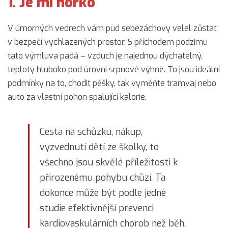
1. Je mi horko
V úmorných vedrech vám pud sebezáchovy velel zůstat
v bezpečí vychlazených prostor. S příchodem podzimu
tato výmluva padá – vzduch je najednou dýchatelný,
teploty hluboko pod úrovní srpnové výhně. To jsou ideální
podmínky na to, chodit pěšky, tak vyměňte tramvaj nebo
auto za vlastní pohon spalující kalorie.
Cesta na schůzku, nákup,
vyzvednutí dětí ze školky, to
všechno jsou skvělé příležitosti k
přirozenému pohybu chůzí. Ta
dokonce může být podle jedné
studie efektivnější prevenci
kardiovaskulárních chorob než běh.