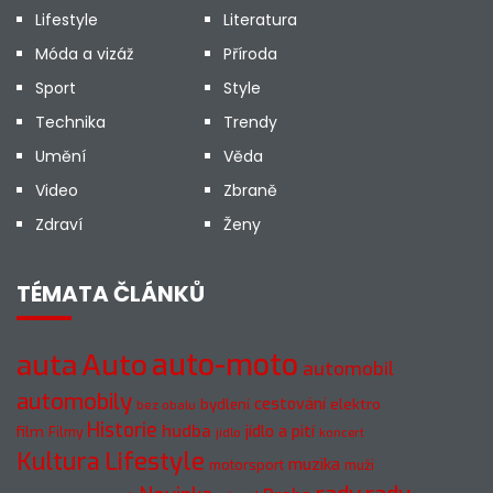
Lifestyle
Literatura
Móda a vizáž
Příroda
Sport
Style
Technika
Trendy
Umění
Věda
Video
Zbraně
Zdraví
Ženy
TÉMATA ČLÁNKŮ
Auto
auto-moto
auta
automobil
automobily
cestování
elektro
bydlení
bez obalu
Historie
hudba
jídlo a pití
film
Filmy
jídlo
koncert
Kultura
Lifestyle
muzika
motorsport
muži