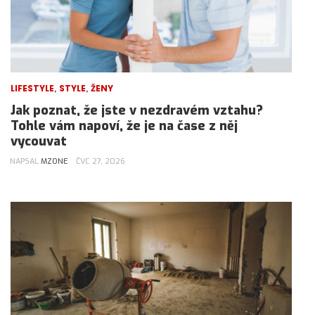
,
,
LIFESTYLE
STYLE
ŽENY
Jak poznat, že jste v nezdravém vztahu?
Tohle vám napoví, že je na čase z něj
vycouvat
NAPSAL
MZONE
ČVC 27, 2026