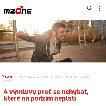
Mzone
4 výmluvy proč se nehýbat, které na podzim
>
neplatí
4 výmluvy proč se nehýbat,
které na podzim neplatí