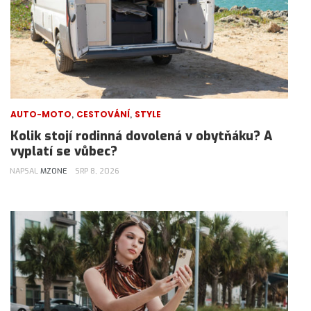
,
,
AUTO-MOTO
CESTOVÁNÍ
STYLE
Kolik stojí rodinná dovolená v obytňáku? A
vyplatí se vůbec?
NAPSAL
MZONE
SRP 8, 2026