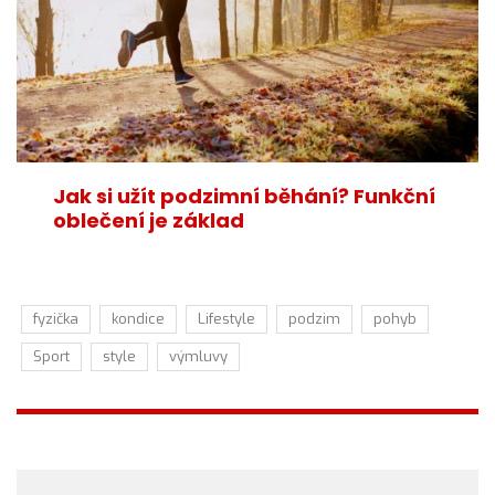
Jak si užít podzimní běhání? Funkční
oblečení je základ
fyzička
kondice
Lifestyle
podzim
pohyb
Sport
style
výmluvy