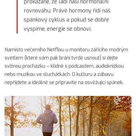
prokázané, že ladí naši hormonální
rovnováhu. Právě hormony řídí náš
spánkový cyklus a pokud se dobře
vyspíme, energie se obnoví.
Namísto večerního Netflixu u monitoru zářícího modrým
světlem (které vám pak brání tvrdě usnout) si dejte
svižnou procházku – klidně s podcastem, audioknížkou
nebo muzikou ve sluchátkách. O kulturu a zábavu
nepřijdete a ideálně se připravíte na osvěžující spánek.