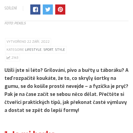
SDÍLENÍ
FOTO: PEXELS
VYTVOŘENO 22 ZÁŘÍ, 2022
KATEGORIE
LIFESTYLE
,
SPORT
,
STYLE
2143
Užili jste si léto? Grilování, pivo a buřty u táboráku? A
teď rozpačitě koukáte, že to, co skryly šortky na
gumu, se do košile prostě nevejde – a fyzička je pryč?
Pak je na čase začít se sebou něco dělat. Přečtěte si
čtveřici praktických tipů, jak překonat časté výmluvy
a dostat se zpět do lepší formy!