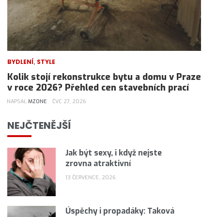
,
BYDLENÍ
STYLE
Kolik stojí rekonstrukce bytu a domu v Praze
v roce 2026? Přehled cen stavebních prací
NAPSAL
MZONE
ČVC 27, 2026
NEJČTENĚJŠÍ
Jak být sexy, i když nejste
zrovna atraktivní
13 ČERVENCE, 2026
Úspěchy i propadáky: Taková