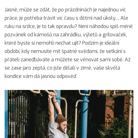
Jasně, může se zdát, že po prázdninách je najednou víc
práce, je potřeba trávit víc času s dětmi nad úkoly… Ale
ruku na srdce, je to tak opravdu? Není náhodou spíš méně
pozvánek od kámošů na zahrádku, výletů a grilovaček,
které byste si nemohli nechat ujít? Podzim je ideální
období, kdy nemusíte mít špatné svědomí, že setkání s
přáteli zanedbáváte a můžete se věnovat sami sobě. Až
se zase jaro zeptá, co jste dělali v zimě, vaše skvělá
kondice vám dá jasnou odpověď.