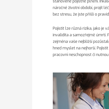
stanovené pojistné plnění. Ink
náročné životní období, projít l
bez stresu, že jste přišli o pravi
Pojistit lze různá rizika, jako j
invalidita a samozřejmě úmrtí.
zejména vaše nejbližší pozůstal
hned myslet na nejhorší. Pojistit 
pracovní neschopnost či nutnou 