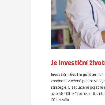
Je investiční život
Investiční životní pojištění
vám
zhodnotit vložené peníze ve vyb
strategie. O zaplacené pojistné 
až o 48 000 Kč ročně, je-li smlo
60 let věku.