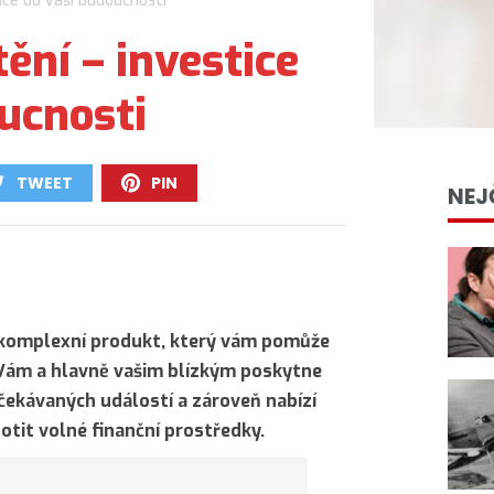
tice do vaší budoucnosti
tění – investice
ucnosti
TWEET
PIN
NEJ
0
0
e komplexní produkt, který vám pomůže
 Vám a hlavně vašim blízkým poskytne
očekávaných událostí a zároveň nabízí
otit volné finanční prostředky.