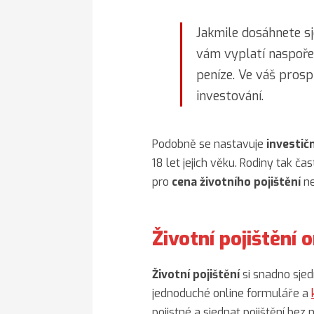
Jakmile dosáhnete s
vám vyplatí naspoře
peníze. Ve váš pros
investování.
Podobně se nastavuje
investičn
18 let jejich věku. Rodiny tak čas
pro
cena životního pojištění
ne
Životní pojištění 
Životní pojištění
si snadno sjed
jednoduché online formuláře a
pojistné a sjednat pojištění bez