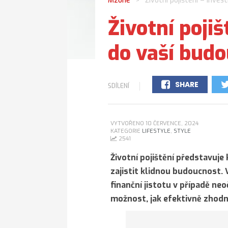
Mzone
Životní pojištění – inves
>
Životní pojiš
do vaší budo
SHARE
SDÍLENÍ
0
VYTVOŘENO 10 ČERVENCE, 2024
KATEGORIE
LIFESTYLE
,
STYLE
2541
Životní pojištění představuj
zajistit klidnou budoucnost.
finanční jistotu v případě ne
možnost, jak efektivně zhodn