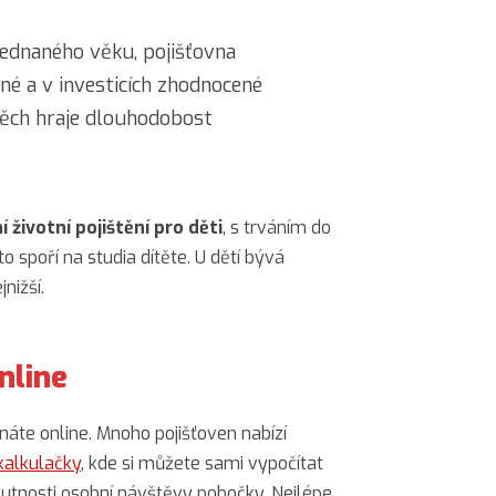
jednaného věku, pojišťovna
né a v investicích zhodnocené
pěch hraje dlouhodobost
í životní pojištění pro děti
, s trváním do
to spoří na studia dítěte. U dětí bývá
jnižší.
online
náte online. Mnoho pojišťoven nabízí
kalkulačky
, kde si můžete sami vypočítat
 nutnosti osobní návštěvy pobočky. Nejlépe