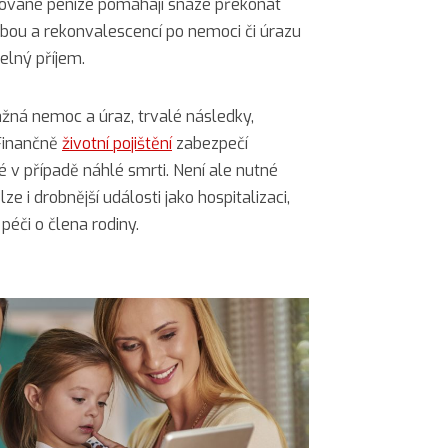
asované peníze pomáhají snáze překonat
éčbou a rekonvalescencí po nemoci či úrazu
delný příjem.
e vážná nemoc a úraz, trvalé následky,
 Finančně
životní pojištění
zabezpečí
é v případě náhlé smrti. Není ale nutné
lze i drobnější události jako hospitalizaci,
péči o člena rodiny.