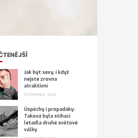
ČTENĚJŠÍ
Jak být sexy, i když
nejste zrovna
atraktivní
13 ČERVENCE, 2026
Úspěchy i propadáky:
Taková byla stíhací
letadla druhé světové
války