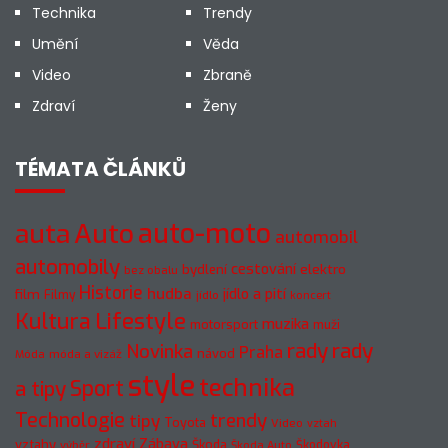
Technika
Trendy
Umění
Věda
Video
Zbraně
Zdraví
Ženy
TÉMATA ČLÁNKŮ
Auto
auto-moto
auta
automobil
automobily
cestování
elektro
bydlení
bez obalu
Historie
hudba
jídlo a pití
film
Filmy
jídlo
koncert
Kultura
Lifestyle
muzika
motorsport
muži
rady
rady
Novinka
Praha
návod
móda a vizáž
Móda
style
technika
a tipy
Sport
Technologie
trendy
tipy
Toyota
Video
vztah
zdraví
Zábava
vztahy
Škoda
Škodovka
výběr
Škoda Auto