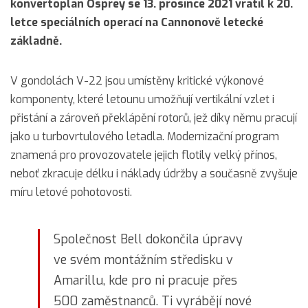
konvertoplán Osprey se 13. prosince 2021 vrátil k 20.
letce speciálních operací na Cannonově letecké
základně.
V gondolách V-22 jsou umístěny kritické výkonové
komponenty, které letounu umožňují vertikální vzlet i
přistání a zároveň překlápění rotorů, jež díky němu pracují
jako u turbovrtulového letadla. Modernizační program
znamená pro provozovatele jejich flotily velký přínos,
neboť zkracuje délku i náklady údržby a současně zvyšuje
míru letové pohotovosti.
Společnost Bell dokončila úpravy
ve svém montážním středisku v
Amarillu, kde pro ni pracuje přes
500 zaměstnanců. Ti vyrábějí nové