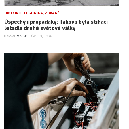
,
,
HISTORIE
TECHNIKA
ZBRANĚ
Úspěchy i propadáky: Taková byla stíhací
letadla druhé světové války
NAPSAL
MZONE
ČVC 20, 2026