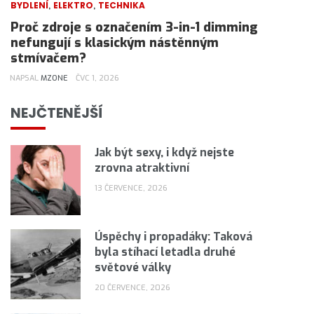
,
,
BYDLENÍ
ELEKTRO
TECHNIKA
Proč zdroje s označením 3-in-1 dimming
nefungují s klasickým nástěnným
stmívačem?
NAPSAL
MZONE
ČVC 1, 2026
NEJČTENĚJŠÍ
Jak být sexy, i když nejste
zrovna atraktivní
13 ČERVENCE, 2026
Úspěchy i propadáky: Taková
byla stíhací letadla druhé
světové války
20 ČERVENCE, 2026