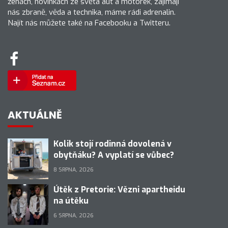
ženách, novinkách ze světa aut a motorek, zajímají
nás zbraně, věda a technika, máme rádi adrenalin.
Najít nás můžete také na Facebooku a Twitteru.
AKTUÁLNĚ
Kolik stojí rodinná dovolená v
obytňáku? A vyplatí se vůbec?
8 SRPNA, 2026
Útěk z Pretorie: Vězni apartheidu
na útěku
6 SRPNA, 2026