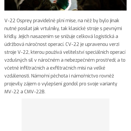
V-22 Osprey pravidelně plní mise, na něž by bylo jinak
nutné posílat jak vrtulníky, tak klasické stroje s pevnými
křídly. Jejich nasazením se snižuje celková logistická a
údržbová náročnost operací. CV-22 je upravenou verzi
stroje V-22, kterou používá velitelství speciálních operací
vzdušných sil v náročném a nebezpečném prostředí; a to
včetně infiltračních a exfiltračních misí na velké
vzdálenosti. Námořní pěchota i námořnictvo rovněž
projevily zájem o vylepšení gondol pro svoje varianty
MV-22 a CMV-22B.