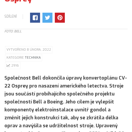
SDÍLENÍ
FOTO: BELL
VYTVOŘENO 8 ÚNORA, 2022
KATEGORIE
TECHNIKA
2916
Společnost Bell dokončila úpravy konvertoplánu CV-
22 Osprey pro nasazení amerického letectva. Stroje
jsou součástí probíhajícího společného projektu
společností Bell a Boeing. Jeho cílem je vylepšit
komponenty elektroinstalace uvnitř gondol a
změnit jejich konstrukci tak, aby se zkrátila délka
oprav a navýšila se udržitelnost stroje. Upravený