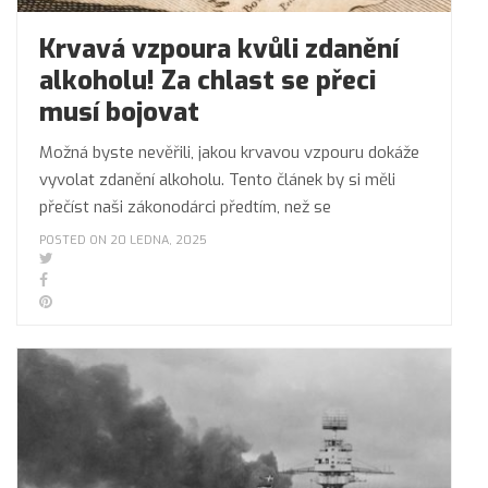
Krvavá vzpoura kvůli zdanění
alkoholu! Za chlast se přeci
musí bojovat
Možná byste nevěřili, jakou krvavou vzpouru dokáže
vyvolat zdanění alkoholu. Tento článek by si měli
přečíst naši zákonodárci předtím, než se
POSTED ON 20 LEDNA, 2025