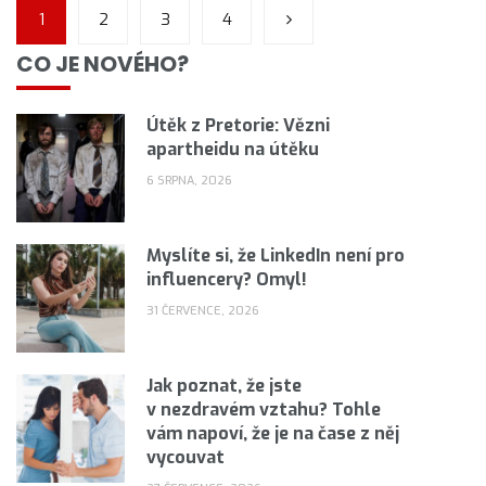
1
2
3
4
CO JE NOVÉHO?
Útěk z Pretorie: Vězni
apartheidu na útěku
6 SRPNA, 2026
Myslíte si, že LinkedIn není pro
influencery? Omyl!
31 ČERVENCE, 2026
Jak poznat, že jste
v nezdravém vztahu? Tohle
vám napoví, že je na čase z něj
vycouvat