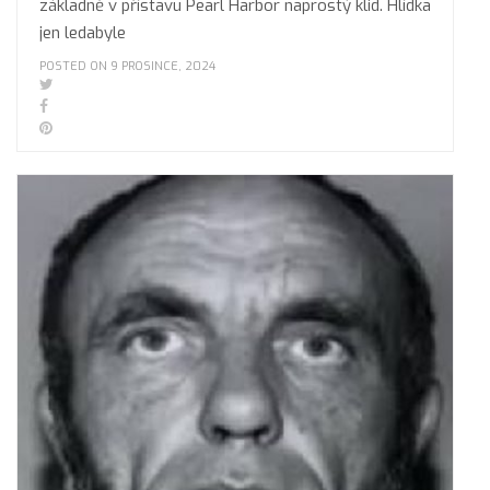
základně v přístavu Pearl Harbor naprostý klid. Hlídka
jen ledabyle
POSTED ON 9 PROSINCE, 2024