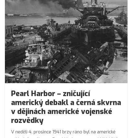
Pearl Harbor – zničující
americký debakl a černá skvrna
v dějinách americké vojenské
rozvědky
V neděli 4. prosince 1941 brzy ráno byl na americké