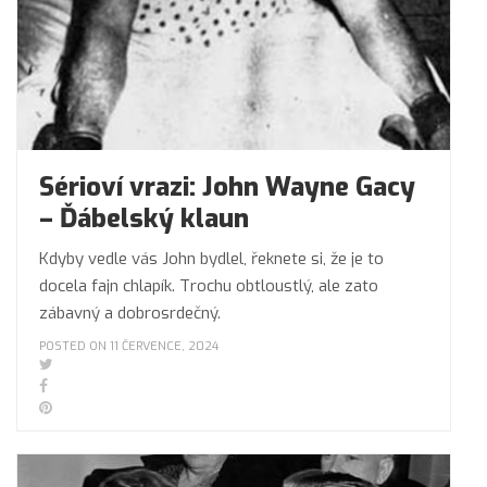
Sérioví vrazi: John Wayne Gacy
– Ďábelský klaun
Kdyby vedle vás John bydlel, řeknete si, že je to
docela fajn chlapík. Trochu obtloustlý, ale zato
zábavný a dobrosrdečný.
POSTED ON 11 ČERVENCE, 2024