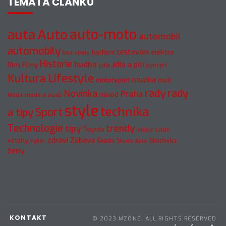
TÉMATA ČLÁNKŮ
auto-moto
auta
Auto
automobil
automobily
cestování
elektro
bydlení
bez obalu
Historie
hudba
jídlo a pití
film
Filmy
jídlo
koncert
Kultura
Lifestyle
muzika
motorsport
muži
rady
rady
Novinka
Praha
návod
móda a vizáž
Móda
style
technika
a tipy
Sport
Technologie
trendy
tipy
Toyota
Video
vztah
zdraví
Zábava
vztahy
Škoda
Škodovka
výběr
Škoda Auto
ženy
KONTAKT
© 2023 MZONE. ALL RIGHTS RESERVED.