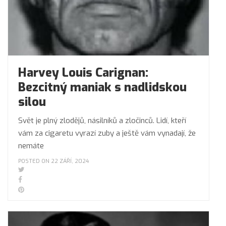
Harvey Louis Carignan:
Bezcitný maniak s nadlidskou
silou
Svět je plný zlodějů, násilníků a zločinců. Lidí, kteří
vám za cigaretu vyrazí zuby a ještě vám vynadají, že
nemáte
POSTED ON 22 ZÁŘÍ, 2024