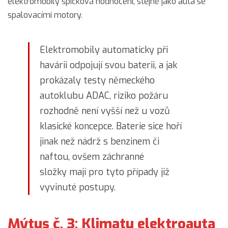
elektromobily špičková hodnocení, stejně jako auta se
spalovacími motory.
Elektromobily automaticky při
havárii odpojují svou baterii, a jak
prokázaly testy německého
autoklubu ADAC, riziko požáru
rozhodně není vyšší než u vozů
klasické koncepce. Baterie sice hoří
jinak než nádrž s benzinem či
naftou, ovšem záchranné
složky mají pro tyto případy již
vyvinuté postupy.
Mýtus č. 3: Klimatu elektroauta