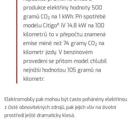
produkce elektřiny hodnoty 500
gramů CO
na 1 kWh. Při spotřebě
2
e
modelu Citigo
iV 14,8 kW na 100
kilometrů to v přepočtu znamená
emise méně než 74 gramy CO
na
2
kilometr jízdy. V benzinovém
provedení se přitom model chlubil
nejnižší hodnotou 105 gramů na
kilometr.
Elektromobily pak mohou být často poháněny elektřinou
z čistě obnovitelných zdrojů, pak jejich vliv na životní
prostředí ještě dramaticky klesá.