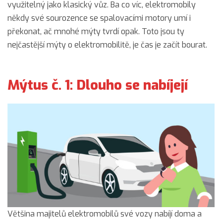
využitelný jako klasický vůz. Ba co víc, elektromobily
někdy své sourozence se spalovacími motory umí i
překonat, ač mnohé mýty tvrdí opak. Toto jsou ty
nejčastější mýty o elektromobilitě, je čas je začít bourat.
Mýtus č. 1: Dlouho se nabíjejí
Většina majitelů elektromobilů své vozy nabíjí doma a