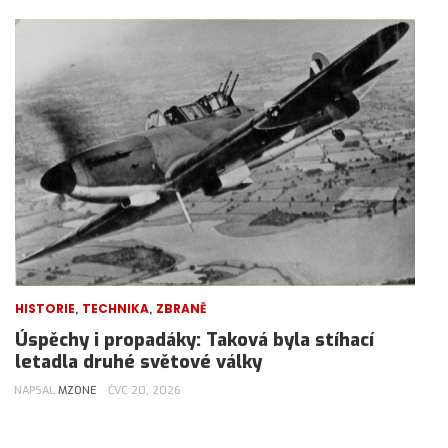
,
,
HISTORIE
TECHNIKA
ZBRANĚ
Úspěchy i propadáky: Taková byla stíhací
letadla druhé světové války
NAPSAL
MZONE
ČVC 20, 2026