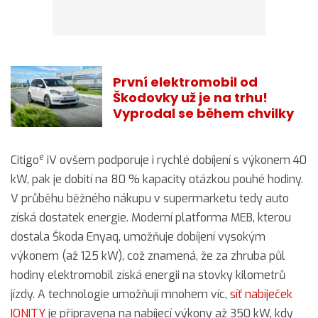
První elektromobil od
Škodovky už je na trhu!
Vyprodal se během chvilky
e
Citigo
iV ovšem podporuje i rychlé dobíjení s výkonem 40
kW, pak je dobití na 80 % kapacity otázkou pouhé hodiny.
V průběhu běžného nákupu v supermarketu tedy auto
získá dostatek energie. Moderní platforma MEB, kterou
dostala Škoda Enyaq, umožňuje dobíjení vysokým
výkonem (až 125 kW), což znamená, že za zhruba půl
hodiny elektromobil získá energii na stovky kilometrů
jízdy. A technologie umožňují mnohem víc,
síť nabíječek
IONITY
je připravena na nabíjecí výkony až 350 kW, kdy