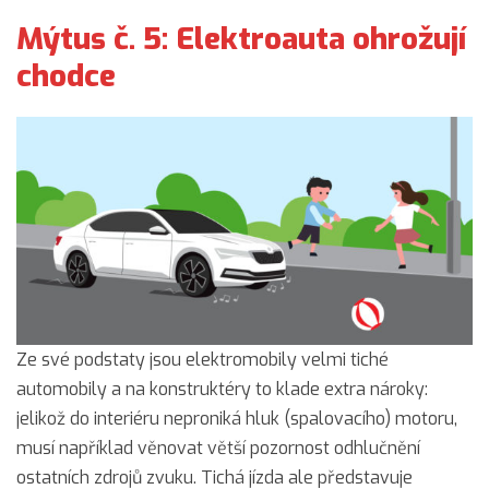
Mýtus č. 5: Elektroauta ohrožují
chodce
Ze své podstaty jsou elektromobily velmi tiché
automobily a na konstruktéry to klade extra nároky:
jelikož do interiéru neproniká hluk (spalovacího) motoru,
musí například věnovat větší pozornost odhlučnění
ostatních zdrojů zvuku. Tichá jízda ale představuje