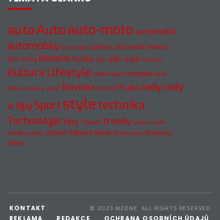
auto-moto
auta
Auto
automobil
automobily
cestování
elektro
bydlení
bez obalu
Historie
hudba
jídlo a pití
film
Filmy
jídlo
koncert
Kultura
Lifestyle
muzika
motorsport
muži
rady
rady
Novinka
Praha
návod
móda a vizáž
Móda
style
technika
a tipy
Sport
Technologie
trendy
tipy
Toyota
Video
vztah
zdraví
Zábava
vztahy
Škoda
Škodovka
výběr
Škoda Auto
ženy
KONTAKT
© 2023 MZONE. ALL RIGHTS RESERVED.
REKLAMA
REDAKCE
OCHRANA OSOBNÍCH ÚDAJŮ