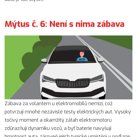
Mýtus č. 6: Není s nima zábava
Zábava za volantem u elektromobilů nemizí, což
potvrzují mnohé nezávislé testy elektrických aut. Vysoký
točivý moment a okamžitý zátah elektromotoru
zdůrazňují dynamiku vozů, a byť baterie navyšují
hmotnost auta, zároveň jejich typické umístění v podlaze