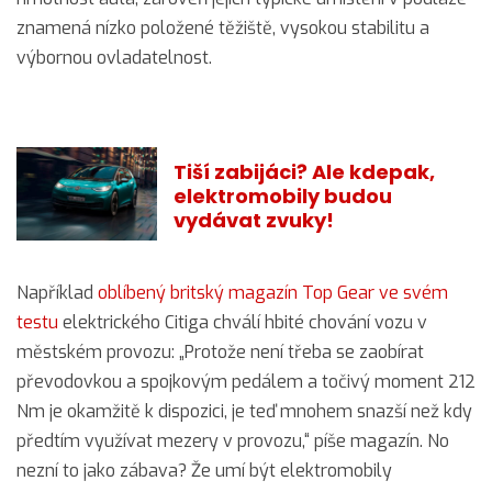
znamená nízko položené těžiště, vysokou stabilitu a
výbornou ovladatelnost.
Tiší zabijáci? Ale kdepak,
elektromobily budou
vydávat zvuky!
Například
oblíbený britský magazín Top Gear ve svém
testu
elektrického Citiga chválí hbité chování vozu v
městském provozu: „Protože není třeba se zaobírat
převodovkou a spojkovým pedálem a točivý moment 212
Nm je okamžitě k dispozici, je teď mnohem snazší než kdy
předtím využívat mezery v provozu,“ píše magazín. No
nezní to jako zábava? Že umí být elektromobily