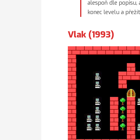
alespoň dle popisu, 
konec levelu a přeží
Vlak (1993)