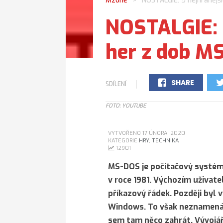
Mzone
NOSTALGIE: 5 nejhranějš
>
NOSTALGIE: 
her z dob M
SHARE
SDÍLENÍ
0
FOTO: YOUTUBE
VYTVOŘENO 17 ÚNORA, 2020
KATEGORIE
HRY
,
TECHNIKA
12901
MS-DOS je počítačový systém,
v roce 1981. Výchozím uživat
příkazový řádek. Později byl 
Windows. To však neznamená,
sem tam něco zahrát. Vývojáři