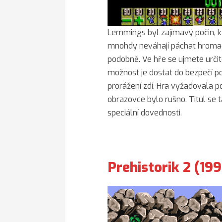
Lemmings byl zajímavý počin, kt
mnohdy neváhají páchat hroma
podobně. Ve hře se ujmete urči
možnost je dostat do bezpečí p
prorážení zdí. Hra vyžadovala 
obrazovce bylo rušno. Titul se t
speciální dovednosti.
Prehistorik 2 (19