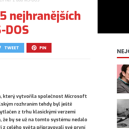
ích her z dob MS-DOS
5 nejhranějších
S-DOS
TWEET
PIN
NEJ
0
0
 který vytvořila společnost Microsoft
elským rozhraním tehdy byl ještě
vytlačen z trhu klasickými verzemi
 že by se už na tomto systému nedalo
 z celého světa připravovali své první