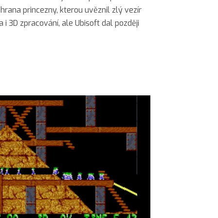
rana princezny, kterou uvěznil zlý vezír
a i 3D zpracování, ale Ubisoft dal později