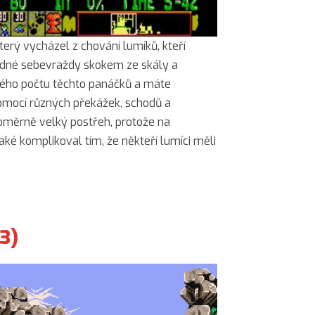
erý vycházel z chování lumíků, kteří
dné sebevraždy skokem ze skály a
tého počtu těchto panáčků a máte
omocí různých překážek, schodů a
poměrně velký postřeh, protože na
aké komplikoval tím, že někteří lumíci měli
93)