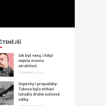
ČTENĚJŠÍ
Jak být sexy, i když
nejste zrovna
atraktivní
13 ČERVENCE, 2026
Úspěchy i propadáky:
Taková byla stíhací
letadla druhé světové
války