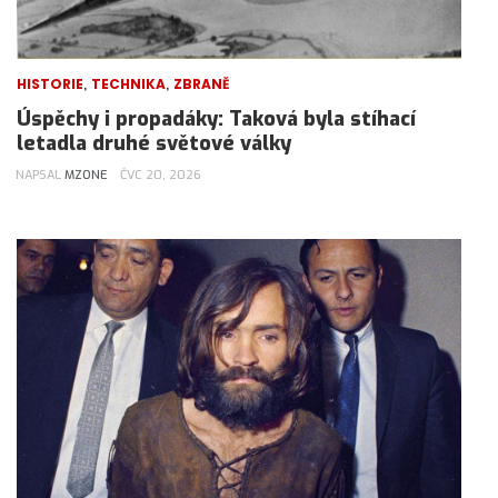
,
,
HISTORIE
TECHNIKA
ZBRANĚ
Úspěchy i propadáky: Taková byla stíhací
letadla druhé světové války
NAPSAL
MZONE
ČVC 20, 2026