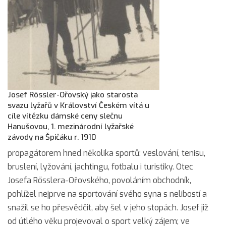
Josef Rössler-Ořovský jako starosta
svazu lyžařů v Království Českém vítá u
cíle vítězku dámské ceny slečnu
Hanušovou, 1. mezinárodní lyžařské
závody na Špičáku r. 1910
propagátorem hned několika sportů: veslování, tenisu,
bruslení, lyžování, jachtingu, fotbalu i turistiky. Otec
Josefa Rösslera-Ořovského, povoláním obchodník,
pohlížel nejprve na sportování svého syna s nelibostí a
snažil se ho přesvědčit, aby šel v jeho stopách. Josef již
od útlého věku projevoval o sport velký zájem; ve