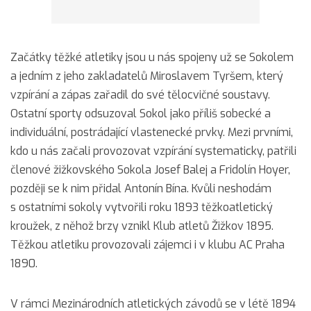
Začátky těžké atletiky jsou u nás spojeny už se Sokolem
a jedním z jeho zakladatelů Miroslavem Tyršem, který
vzpírání a zápas zařadil do své tělocvičné soustavy.
Ostatní sporty odsuzoval Sokol jako příliš sobecké a
individuální, postrádající vlastenecké prvky. Mezi prvními,
kdo u nás začali provozovat vzpírání systematicky, patřili
členové žižkovského Sokola Josef Balej a Fridolín Hoyer,
později se k nim přidal Antonín Bína. Kvůli neshodám
s ostatními sokoly vytvořili roku 1893 těžkoatletický
kroužek, z něhož brzy vznikl Klub atletů Žižkov 1895.
Těžkou atletiku provozovali zájemci i v klubu AC Praha
1890.
V rámci Mezinárodních atletických závodů se v létě 1894