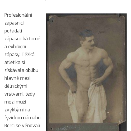
Profesionální
zápasníci
pořádali
zápasnická turné
a exhibiční
zápasy. Těžká
atletika si
získávala oblibu
hlavně mezi
dělnickými
vrstvami, tedy
mezi muži
zvyklými na
fyzickou námahu.
Borci se věnovali