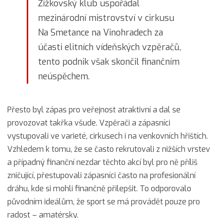
Žižkovský klub uspořádal
mezinárodní mistrovství v cirkusu
Na Smetance na Vinohradech za
účasti elitních vídeňských vzpěračů,
tento podnik však skončil finančním
neúspěchem.
Přesto byl zápas pro veřejnost atraktivní a dal se
provozovat takřka všude. Vzpěrači a zápasníci
vystupovali ve varieté, cirkusech i na venkovních hřištích.
Vzhledem k tomu, že se často rekrutovali z nižších vrstev
a případný finanční nezdar těchto akcí byl pro ně příliš
zničující, přestupovali zápasníci často na profesionální
dráhu, kde si mohli finančně přilepšit. To odporovalo
původním ideálům, že sport se má provádět pouze pro
radost – amatérsky.