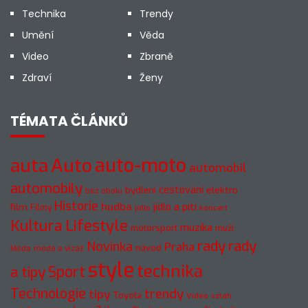
Technika
Trendy
Umění
Věda
Video
Zbraně
Zdraví
Ženy
TÉMATA ČLÁNKŮ
Auto
auto-moto
auta
automobil
automobily
cestování
elektro
bydlení
bez obalu
Historie
hudba
jídlo a pití
film
Filmy
jídlo
koncert
Kultura
Lifestyle
muzika
motorsport
muži
rady
rady
Novinka
Praha
návod
móda a vizáž
Móda
style
technika
a tipy
Sport
Technologie
trendy
tipy
Toyota
Video
vztah