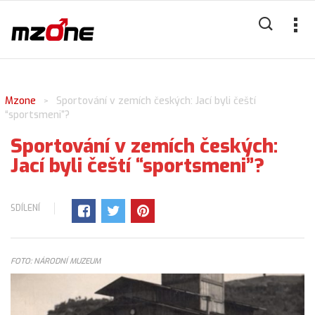
Mzone
Sportování v zemích českých: Jací byli čeští
>
“sportsmeni”?
Sportování v zemích českých:
Jací byli čeští “sportsmeni”?
SDÍLENÍ
FOTO: NÁRODNÍ MUZEUM