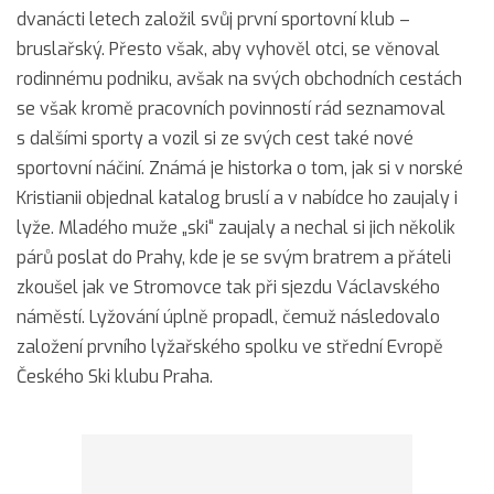
dvanácti letech založil svůj první sportovní klub –
bruslařský. Přesto však, aby vyhověl otci, se věnoval
rodinnému podniku, avšak na svých obchodních cestách
se však kromě pracovních povinností rád seznamoval
s dalšími sporty a vozil si ze svých cest také nové
sportovní náčiní. Známá je historka o tom, jak si v norské
Kristianii objednal katalog bruslí a v nabídce ho zaujaly i
lyže. Mladého muže „ski“ zaujaly a nechal si jich několik
párů poslat do Prahy, kde je se svým bratrem a přáteli
zkoušel jak ve Stromovce tak při sjezdu Václavského
náměstí. Lyžování úplně propadl, čemuž následovalo
založení prvního lyžařského spolku ve střední Evropě
Českého Ski klubu Praha.