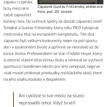
zápasu i vzpírání,
Zápasník Gustav Frištenský, ateliérové
brzy mezi nimi
foto, poč. 20. století
začal zapouštět
kořeny i box. Do světové špičky se dostali zápasníci Josef
Šmejkal a Gustav Frištenský, který roku 1903 vybojoval
mistrovský titul na evropském šampionátu. Tito dva
zápasníci byli velkými konkurenty nejen na poli sportu,
ale i v soukromém životě a upřímně se nesnášeli až do
konce života. Profesionálem se stal i Fridolín Hoyer, který
si otevřel vlastní tělocvičnou školu a věnoval se výchově
sportovců i kondičním lekcím pro širší veřejnost, nejprve
však musel překonat předsudky měšťáckého okolí, které
na jeho snahu koukalo s despektem.
Ani cyklisté si své místo na slunci
neprosadili lehce. Když bratři