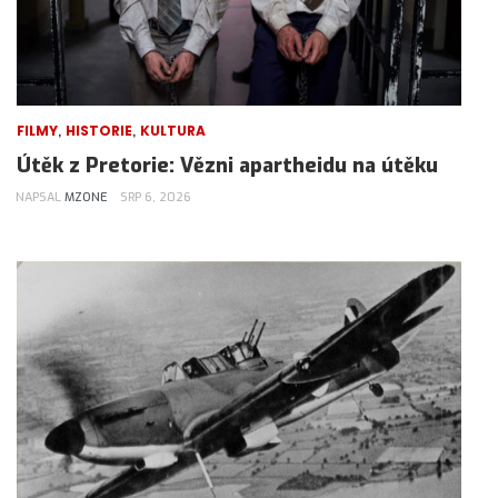
,
,
FILMY
HISTORIE
KULTURA
Útěk z Pretorie: Vězni apartheidu na útěku
NAPSAL
MZONE
SRP 6, 2026