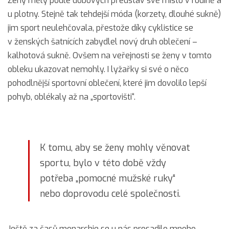
Ženy měly podle dobových představ své místo v rodině a
u plotny. Stejně tak tehdejší móda (korzety, dlouhé sukně)
jim sport neulehčovala, přestože díky cyklistice se
v ženských šatnících zabydlel nový druh oblečení –
kalhotová sukně. Ovšem na veřejnosti se ženy v tomto
obleku ukazovat nemohly. I lyžařky si své o něco
pohodlnější sportovní oblečení, které jim dovolilo lepší
pohyb, oblékaly až na „sportovišti“.
K tomu, aby se ženy mohly věnovat
sportu, bylo v této době vždy
potřeba „pomocné mužské ruky“
nebo doprovodu celé společnosti.
Ještě za časů monarchie se u nás prosadilo mnoho