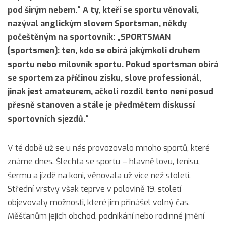
pod širým nebem.“ A ty, kteří se sportu věnovali,
nazýval anglickým slovem Sportsman, někdy
počeštěným na sportovník: „SPORTSMAN
[sportsmen]: ten, kdo se obírá jakýmkoli druhem
sportu nebo milovník sportu. Pokud sportsman obírá
se sportem za příčinou zisku, slove professionál,
jinak jest amateurem, ačkoli rozdíl tento není posud
přesně stanoven a stále je předmětem diskussí
sportovních sjezdů.“
V té době už se u nás provozovalo mnoho sportů, které
známe dnes. Šlechta se sportu – hlavně lovu, tenisu,
šermu a jízdě na koni, věnovala už více než století.
Střední vrstvy však teprve v polovině 19. století
objevovaly možnosti, které jim přinášel volný čas.
Měšťanům jejich obchod, podnikání nebo rodinné jmění