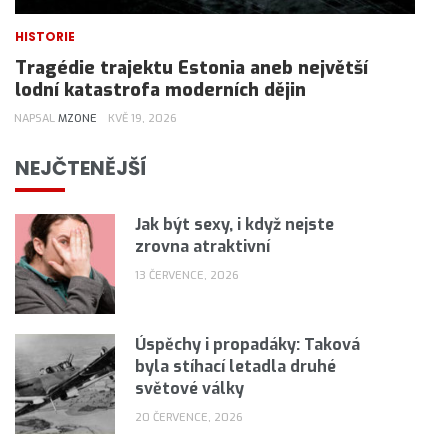
HISTORIE
Tragédie trajektu Estonia aneb největší
lodní katastrofa moderních dějin
NAPSAL
MZONE
KVĚ 19, 2026
NEJČTENĚJŠÍ
Jak být sexy, i když nejste
zrovna atraktivní
13 ČERVENCE, 2026
Úspěchy i propadáky: Taková
byla stíhací letadla druhé
světové války
20 ČERVENCE, 2026