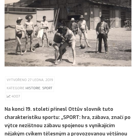
VYTVOŘENO 27 LEDNA, 2019
KATEGORIE
HISTORIE
,
SPORT
4007
Na konci 19. století přinesl Ottův slovník tuto
charakteristiku sportu: „SPORT: hra, zábava, značí po
výtce nezištnou zábavu spojenou s vynikajícím
nějakým cvikem tělesným a provozovanou většinou