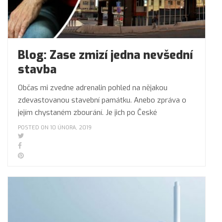
Blog: Zase zmizí jedna nevšední
stavba
Občas mi zvedne adrenalin pohled na nějakou
zdevastovanou stavební památku. Anebo zpráva o
jejím chystaném zbourání. Je jich po České
POSTED ON 10 ÚNORA, 2019