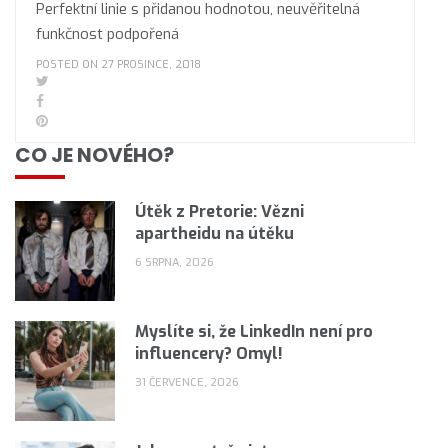
Perfektní linie s přidanou hodnotou, neuvěřitelná
funkčnost podpořená
POSTED ON 27 PROSINCE, 2018
CO JE NOVÉHO?
Útěk z Pretorie: Vězni
apartheidu na útěku
6 SRPNA, 2026
Myslíte si, že LinkedIn není pro
influencery? Omyl!
31 ČERVENCE, 2026