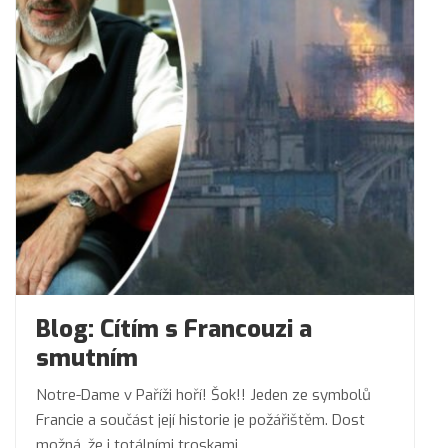
Blog: Cítím s Francouzi a
smutním
Notre-Dame v Paříži hoří! Šok!! Jeden ze symbolů
Francie a součást její historie je požářištěm. Dost
možná, že i totálními troskami.