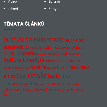
Video
Zbraně
Zdraví
Ženy
TÉMATA ČLÁNKŮ
auto-moto
auta
Auto
automobil
automobily
cestování
elektro
bydlení
bez obalu
Historie
hudba
jídlo a pití
film
Filmy
jídlo
koncert
Kultura
Lifestyle
muzika
motorsport
muži
rady
rady
Novinka
Praha
návod
móda a vizáž
Móda
style
technika
a tipy
Sport
Technologie
trendy
tipy
Toyota
Video
vztah
zdraví
Zábava
vztahy
Škoda
Škodovka
výběr
Škoda Auto
ženy