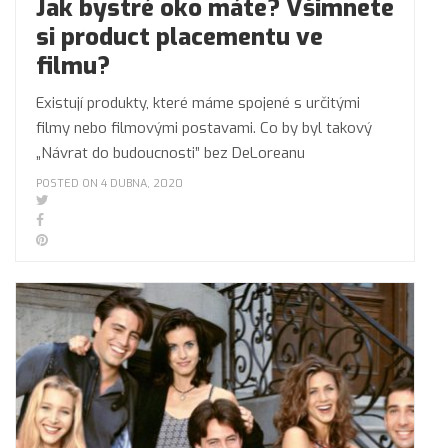
Jak bystré oko máte? Všimnete
si product placementu ve
filmu?
Existují produkty, které máme spojené s určitými
filmy nebo filmovými postavami. Co by byl takový
„Návrat do budoucnosti” bez DeLoreanu
POSTED ON 4 DUBNA, 2020