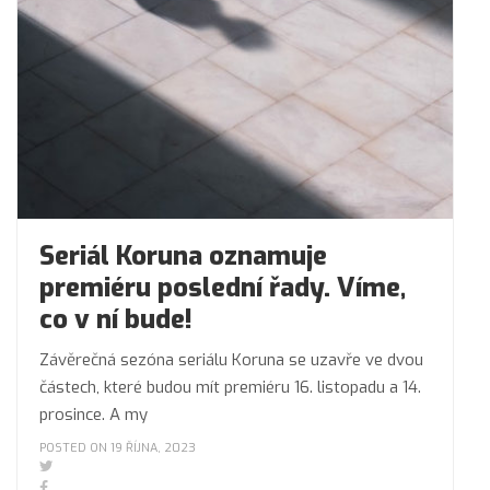
Seriál Koruna oznamuje
premiéru poslední řady. Víme,
co v ní bude!
Závěrečná sezóna seriálu Koruna se uzavře ve dvou
částech, které budou mít premiéru 16. listopadu a 14.
prosince. A my
POSTED ON 19 ŘÍJNA, 2023