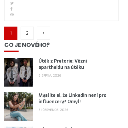
1
2
CO JE NOVÉHO?
Útěk z Pretorie: Vězni
apartheidu na útěku
6 SRPNA, 2026
Myslíte si, že LinkedIn není pro
influencery? Omyl!
31 ČERVENCE, 2026