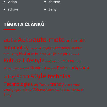
Video
Zbraně
Zdraví
Ženy
TÉMATA ČLÁNKŮ
auto-moto
auta
Auto
automobil
automobily
cestování
elektro
bydlení
bez obalu
Historie
hudba
jídlo a pití
film
Filmy
jídlo
koncert
Kultura
Lifestyle
muzika
motorsport
muži
rady
rady
Novinka
Praha
návod
móda a vizáž
Móda
style
technika
a tipy
Sport
Technologie
trendy
tipy
Toyota
Video
vztah
zdraví
Zábava
vztahy
Škoda
Škodovka
výběr
Škoda Auto
ženy