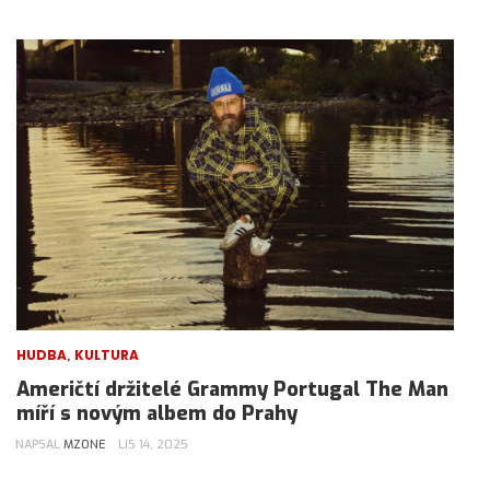
,
HUDBA
KULTURA
Američtí držitelé Grammy Portugal The Man
míří s novým albem do Prahy
NAPSAL
MZONE
LIS 14, 2025