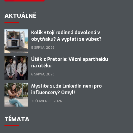
AKTUÁLNĚ
Kolik stojí rodinná dovolená v
obytňáku? A vyplatí se vůbec?
8 SRPNA, 2026
Útěk z Pretorie: Vězni apartheidu
na útěku
6 SRPNA, 2026
Myslíte si, že LinkedIn není pro
influencery? Omyl!
31 ČERVENCE, 2026
TÉMATA