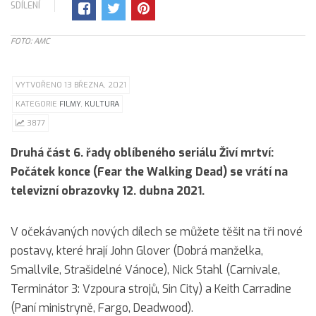
SDÍLENÍ
FOTO: AMC
VYTVOŘENO 13 BŘEZNA, 2021
KATEGORIE
FILMY
,
KULTURA
3877
Druhá část 6. řady oblíbeného seriálu Živí mrtví:
Počátek konce (Fear the Walking Dead) se vrátí na
televizní obrazovky 12. dubna 2021.
V očekávaných nových dílech se můžete těšit na tři nové
postavy, které hrají John Glover (Dobrá manželka,
Smallvile, Strašidelné Vánoce), Nick Stahl (Carnivale,
Terminátor 3: Vzpoura strojů, Sin City) a Keith Carradine
(Paní ministryně, Fargo, Deadwood).