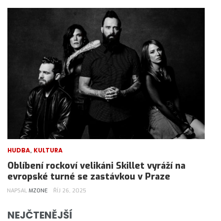
,
HUDBA
KULTURA
Oblíbení rockoví velikáni Skillet vyráží na
evropské turné se zastávkou v Praze
NAPSAL
MZONE
ŘÍJ 26, 2025
NEJČTENĚJŠÍ