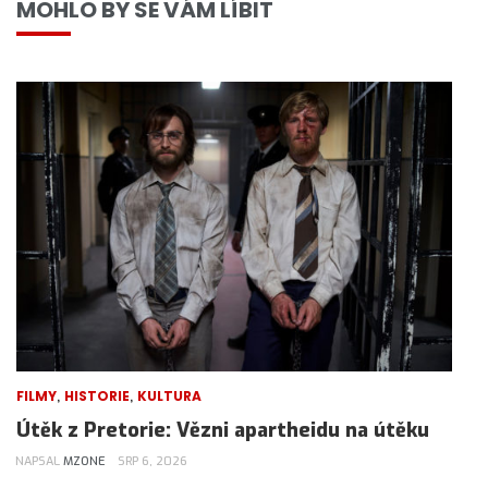
MOHLO BY SE VÁM LÍBIT
,
,
FILMY
HISTORIE
KULTURA
Útěk z Pretorie: Vězni apartheidu na útěku
NAPSAL
MZONE
SRP 6, 2026