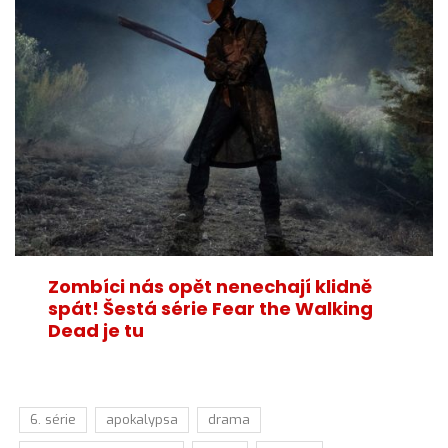
Zombíci nás opět nenechají klidně
spát! Šestá série Fear the Walking
Dead je tu
6. série
apokalypsa
drama