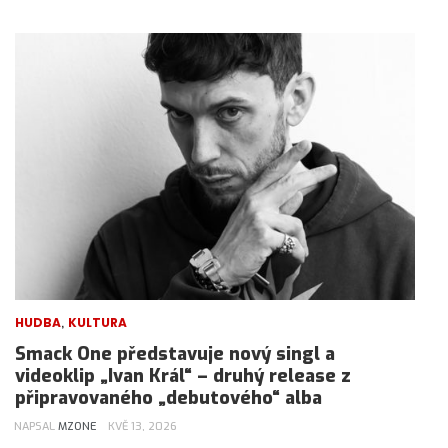
,
HUDBA
KULTURA
Smack One představuje nový singl a
videoklip „Ivan Král“ – druhý release z
připravovaného „debutového“ alba
NAPSAL
MZONE
KVĚ 13, 2026