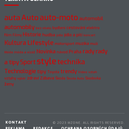
Auto
auto-moto
auta
automobil
automobily
cestování
elektro
bydlení
bez obalu
Historie
hudba
jídlo a pití
film
Filmy
jídlo
koncert
Kultura
Lifestyle
muzika
motorsport
muži
rady
rady
Novinka
Praha
návod
móda a vizáž
Móda
style
technika
a tipy
Sport
Technologie
trendy
tipy
Toyota
Video
vztah
zdraví
Zábava
vztahy
Škoda
Škodovka
výběr
Škoda Auto
ženy
KONTAKT
© 2023 MZONE. ALL RIGHTS RESERVED.
REKLAMA
REDAKCE
OCHRANA OSOBNÍCH ÚDAJŮ