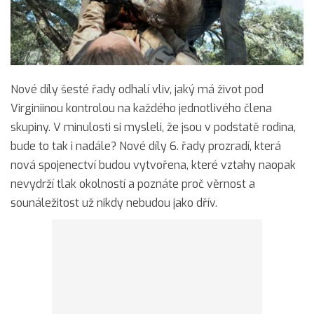
Nové díly šesté řady odhalí vliv, jaký má život pod
Virginiinou kontrolou na každého jednotlivého člena
skupiny. V minulosti si mysleli, že jsou v podstatě rodina,
bude to tak i nadále? Nové díly 6. řady prozradí, která
nová spojenectví budou vytvořena, které vztahy naopak
nevydrží tlak okolností a poznáte proč věrnost a
sounáležitost už nikdy nebudou jako dřív.