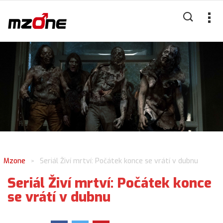
Mzone
Seriál Živí mrtví: Počátek konce se vrátí v dubnu
>
Seriál Živí mrtví: Počátek konce
se vrátí v dubnu