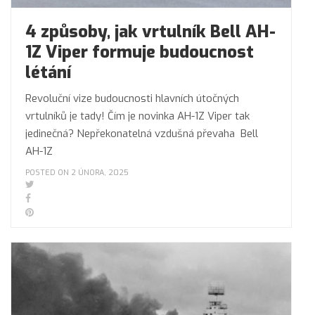
4 způsoby, jak vrtulník Bell AH-
1Z Viper formuje budoucnost
létání
Revoluční vize budoucnosti hlavních útočných
vrtulníků je tady! Čím je novinka AH-1Z Viper tak
jedinečná? Nepřekonatelná vzdušná převaha Bell
AH-1Z
POSTED ON 2 ÚNORA, 2025