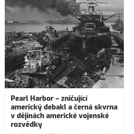
Pearl Harbor – zničující
americký debakl a černá skvrna
v dějinách americké vojenské
rozvědky