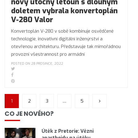
nový útočný letoun s dlouhým
doletem vybrala konvertoplán
V-280 Valor
Konvertoplán V-280 v sobě kombinuje osvědčené
technologie, inovativní digitální inženýrství a
otevřenou architekturu. Představuje tak mimořádnou
provozní všestrannost pro armádní
POSTED ON 28 PROSINCE, 2022
1
2
3
…
5
CO JE NOVÉHO?
Útěk z Pretorie: Vězni
apartheidu na útěku