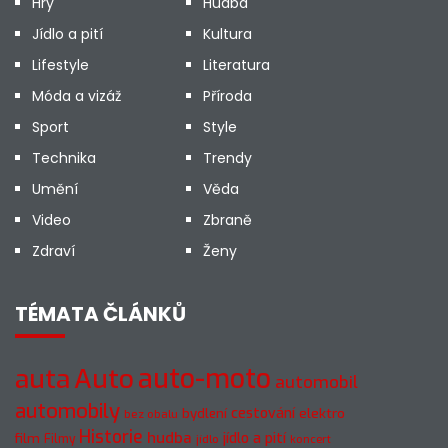
Hry
Hudba
Jídlo a pití
Kultura
Lifestyle
Literatura
Móda a vizáž
Příroda
Sport
Style
Technika
Trendy
Umění
Věda
Video
Zbraně
Zdraví
Ženy
TÉMATA ČLÁNKŮ
auto-moto
auta
Auto
automobil
automobily
cestování
elektro
bydlení
bez obalu
Historie
hudba
jídlo a pití
film
Filmy
jídlo
koncert