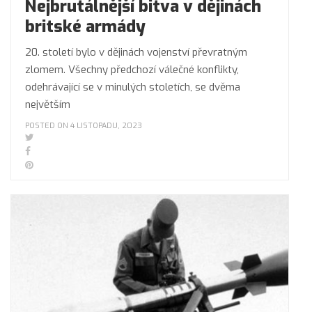
Nejbrutálnější bitva v dějinách
britské armády
20. století bylo v dějinách vojenství převratným
zlomem. Všechny předchozí válečné konflikty,
odehrávající se v minulých stoletích, se dvěma
největším
POSTED ON 4 LISTOPADU, 2023