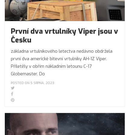
První dva vrtulníky Viper jsou v
Česku
základna vrtulníkového letectva nedávno obdržela
první dva americké bitevní vrtulníky AH-1Z Viper.
Přiletěly v obřím nákladním letounu C-17
Globemaster. Do
POSTED ON 5 SRPNA, 2023