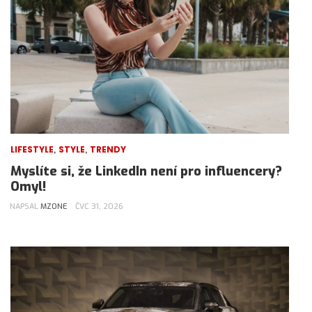
,
,
LIFESTYLE
STYLE
TRENDY
Myslíte si, že LinkedIn není pro influencery?
Omyl!
NAPSAL
MZONE
ČVC 31, 2026