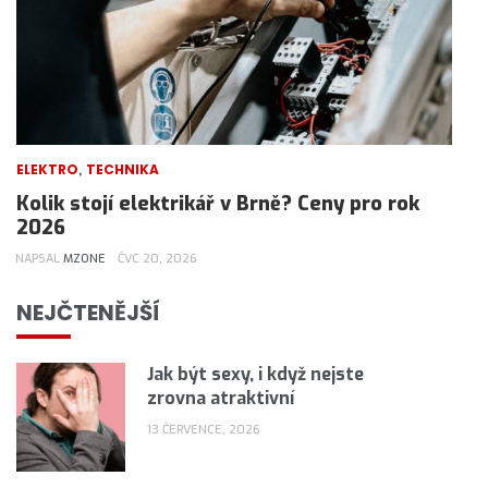
,
ELEKTRO
TECHNIKA
Kolik stojí elektrikář v Brně? Ceny pro rok
2026
NAPSAL
MZONE
ČVC 20, 2026
NEJČTENĚJŠÍ
Jak být sexy, i když nejste
zrovna atraktivní
13 ČERVENCE, 2026