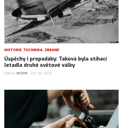
,
,
HISTORIE
TECHNIKA
ZBRANĚ
Úspěchy i propadáky: Taková byla stíhací
letadla druhé světové války
NAPSAL
MZONE
ČVC 20, 2026