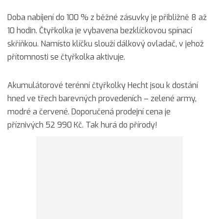
Doba nabíjení do 100 % z běžné zásuvky je přibližně 8 až
10 hodin. Čtyřkolka je vybavena bezklíčkovou spínací
skříňkou. Namísto klíčku slouží dálkový ovladač, v jehož
přítomnosti se čtyřkolka aktivuje.
Akumulátorové terénní čtyřkolky Hecht jsou k dostání
hned ve třech barevných provedeních – zelené army,
modré a červené. Doporučená prodejní cena je
příznivých 52 990 Kč. Tak hurá do přírody!