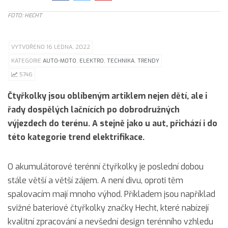
FOTO: HECHT
VYTVOŘENO 16 LEDNA, 2022
KATEGORIE
AUTO-MOTO
,
ELEKTRO
,
TECHNIKA
,
TRENDY
5746
Čtyřkolky jsou oblíbeným artiklem nejen dětí, ale i
řady dospělých lačnících po dobrodružných
výjezdech do terénu. A stejně jako u aut, přichází i do
této kategorie trend elektrifikace.
O akumulátorové terénní čtyřkolky je poslední dobou
stále větší a větší zájem. A není divu, oproti těm
spalovacím mají mnoho výhod. Příkladem jsou například
svižné bateriové čtyřkolky značky Hecht, které nabízejí
kvalitní zpracování a nevšední design terénního vzhledu