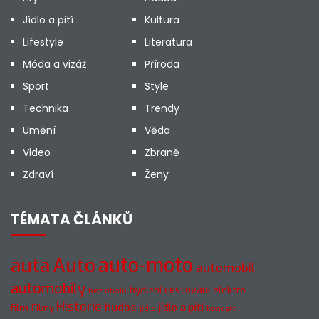
Jídlo a pití
Kultura
Lifestyle
Literatura
Móda a vizáž
Příroda
Sport
Style
Technika
Trendy
Umění
Věda
Video
Zbraně
Zdraví
Ženy
TÉMATA ČLÁNKŮ
auto-moto
auta
Auto
automobil
automobily
cestování
elektro
bydlení
bez obalu
Historie
hudba
jídlo a pití
film
Filmy
jídlo
koncert