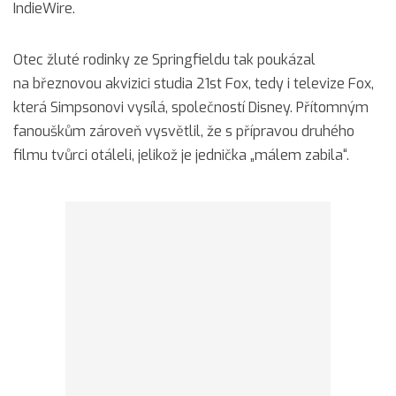
IndieWire.
Otec žluté rodinky ze Springfieldu tak poukázal
na březnovou akvizici studia 21st Fox, tedy i televize Fox,
která Simpsonovi vysílá, společností Disney. Přítomným
fanouškům zároveň vysvětlil, že s přípravou druhého
filmu tvůrci otáleli, jelikož je jednička „málem zabila“.