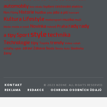
automobily
cestování
elektro
bydlení
bez obalu
Historie
hudba
jídlo a pití
film
Filmy
jídlo
koncert
Kultura
Lifestyle
muzika
motorsport
muži
rady
rady
Novinka
Praha
návod
móda a vizáž
Móda
style
technika
a tipy
Sport
Technologie
trendy
tipy
Toyota
Video
vztah
zdraví
Zábava
vztahy
Škoda
Škodovka
výběr
Škoda Auto
ženy
KONTAKT
© 2023 MZONE. ALL RIGHTS RESERVED.
REKLAMA
REDAKCE
OCHRANA OSOBNÍCH ÚDAJŮ