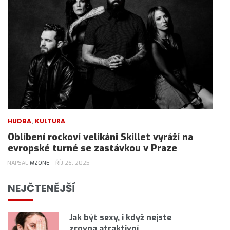
,
HUDBA
KULTURA
Oblíbení rockoví velikáni Skillet vyráží na
evropské turné se zastávkou v Praze
NAPSAL
MZONE
ŘÍJ 26, 2025
NEJČTENĚJŠÍ
Jak být sexy, i když nejste
zrovna atraktivní