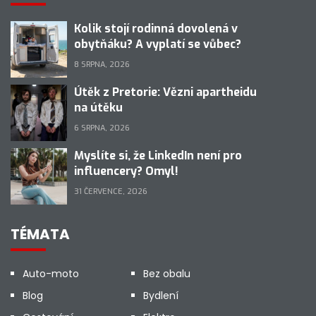
Kolik stojí rodinná dovolená v
obytňáku? A vyplatí se vůbec?
8 SRPNA, 2026
Útěk z Pretorie: Vězni apartheidu
na útěku
6 SRPNA, 2026
Myslíte si, že LinkedIn není pro
influencery? Omyl!
31 ČERVENCE, 2026
TÉMATA
Auto-moto
Bez obalu
Blog
Bydlení