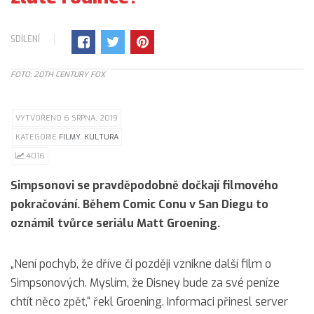
SDÍLENÍ
FOTO: 20TH CENTURY FOX
VYTVOŘENO 6 SRPNA, 2019
KATEGORIE
FILMY
,
KULTURA
4016
Simpsonovi se pravděpodobně dočkají filmového
pokračování. Během Comic Conu v San Diegu to
oznámil tvůrce seriálu Matt Groening.
„Není pochyb, že dříve či později vznikne další film o
Simpsonových. Myslím, že Disney bude za své peníze
chtít něco zpět,“ řekl Groening. Informaci přinesl server