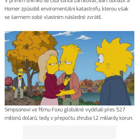
V prvním snímku se Lisa stihla zamilovat, Bart obnažit a
Homer způsobil enviromentální katastrofu, kterou však
se šarmem sobě vlastním následně zvrátil.
Simpsonovi ve filmu Foxu globálně vydělali přes 527
milionů dolarů, tedy v přepočtu zhruba 1,2 miliardy korun.