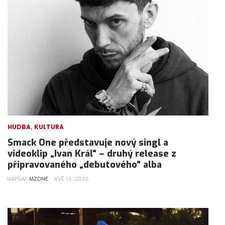
,
HUDBA
KULTURA
Smack One představuje nový singl a
videoklip „Ivan Král“ – druhý release z
připravovaného „debutového“ alba
NAPSAL
MZONE
KVĚ 13, 2026