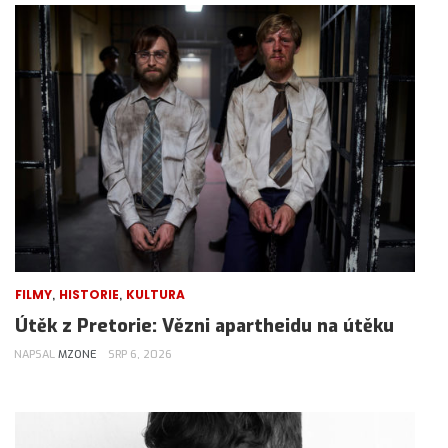
,
,
FILMY
HISTORIE
KULTURA
Útěk z Pretorie: Vězni apartheidu na útěku
NAPSAL
MZONE
SRP 6, 2026