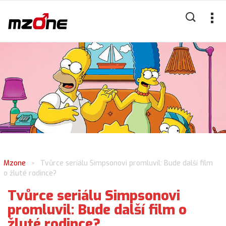
Mzone
Tvůrce seriálu Simpsonovi promluvil: Bude další film
>
o žluté rodince?
Tvůrce seriálu Simpsonovi
promluvil: Bude další film o
žluté rodince?