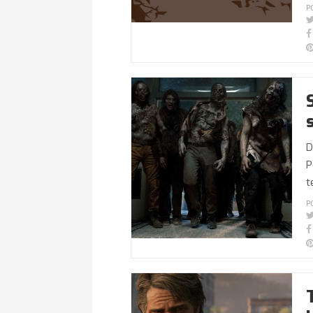
P
D
P
t
P