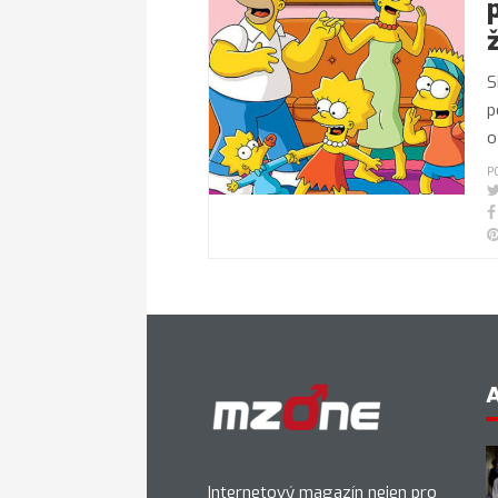
S
p
o
P
Internetový magazín nejen pro