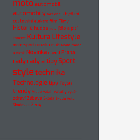
moto
automobil
automobily
bydlení
bez obalu
cestování
elektro
film
Filmy
Historie
hudba
jídlo a pití
jídlo
Kultura
Lifestyle
koncert
muzika
motorsport
muži
móda
Móda
Novinka
Praha
návod
a vizáž
rady
rady a tipy
Sport
style
technika
Technologie
tipy
Toyota
trendy
vztahy
Video
vztah
výběr
zdraví
Zábava
Škoda
Škoda Auto
ženy
Škodovka