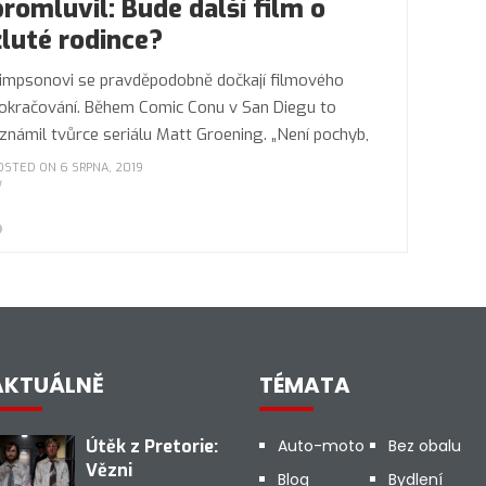
promluvil: Bude další film o
žluté rodince?
impsonovi se pravděpodobně dočkají filmového
okračování. Během Comic Conu v San Diegu to
známil tvůrce seriálu Matt Groening. „Není pochyb,
OSTED ON 6 SRPNA, 2019
AKTUÁLNĚ
TÉMATA
Útěk z Pretorie:
Auto-moto
Bez obalu
Vězni
Blog
Bydlení