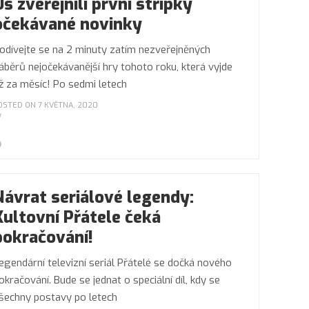
Us zveřejnili první střípky
očekávané novinky
odívejte se na 2 minuty zatím nezveřejněných
áběrů nejočekávanější hry tohoto roku, která vyjde
ž za měsíc! Po sedmi letech
OSTED ON 7 KVĚTNA, 2020
Návrat seriálové legendy:
Kultovní Přátele čeká
pokračování!
egendární televizní seriál Přátelé se dočká nového
okračování. Bude se jednat o speciální díl, kdy se
šechny postavy po letech