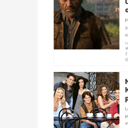
P
z
u
P
L
p
v