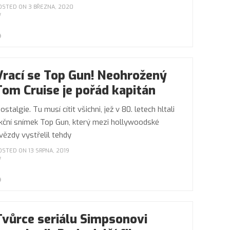
OSTED ON 3 BŘEZNA, 2020
Vrací se Top Gun! Neohrožený
Tom Cruise je pořád kapitán
ostalgie. Tu musí cítit všichni, jež v 80. letech hltali
kční snímek Top Gun, který mezi hollywoodské
vězdy vystřelil tehdy
OSTED ON 13 SRPNA, 2019
Tvůrce seriálu Simpsonovi