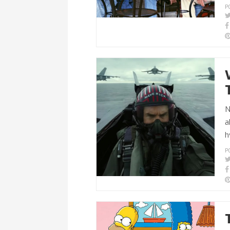
P
N
a
h
P