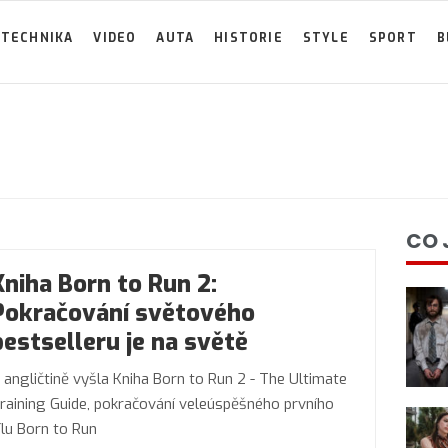
TECHNIKA
VIDEO
AUTA
HISTORIE
STYLE
SPORT
B
CO 
Kniha Born to Run 2:
Pokračování světového
bestselleru je na světě
 angličtině vyšla Kniha Born to Run 2 - The Ultimate
raining Guide, pokračování veleúspěšného prvního
ílu Born to Run