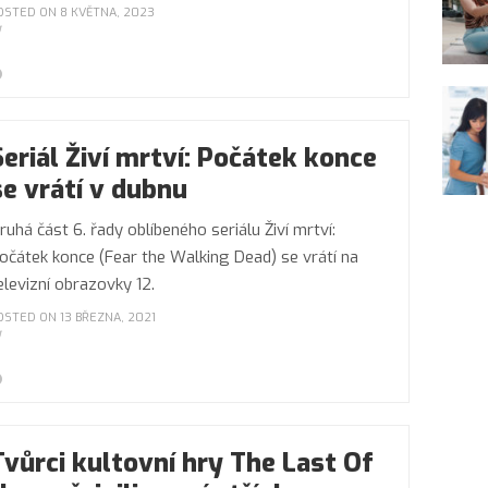
OSTED ON 8 KVĚTNA, 2023
Seriál Živí mrtví: Počátek konce
se vrátí v dubnu
ruhá část 6. řady oblíbeného seriálu Živí mrtví:
očátek konce (Fear the Walking Dead) se vrátí na
elevizní obrazovky 12.
OSTED ON 13 BŘEZNA, 2021
Tvůrci kultovní hry The Last Of