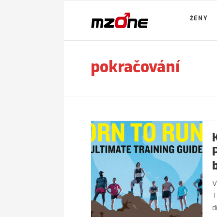
ŽENY
pokračování
V
T
d