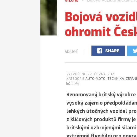
Mzone
Bojová vozidla Jackal ch
>
Bojová vozidl
ohromit Čes
SHARE
SDÍLENÍ
0
VYTVOŘENO 22 BŘEZNA, 2021
KATEGORIE
AUTO-MOTO
,
TECHNIKA
,
ZBRAN
3647
Renomovaný britský výrobce b
vysoký zájem o předpokládano
lehkých útočných vozidel pro 
z klíčových produktů firmy j
britskými ozbrojenými silami
extrémně flexibilní pro opera