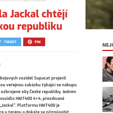
tějí ohromit Českou republiku
a Jackal chtějí
kou republiku
TWEET
PIN
NEJ
0
0
Ě
ojových vozidel Supacat projevil
u veřejnou zakázku týkající se nákupu
ozbrojené síly České republiky. Jedním
e vozidlo HMT400 4×4, přezdívané
 „Jackal“. Platforma HMT400 je
ce v terénu a dokáže se přizpůsobit