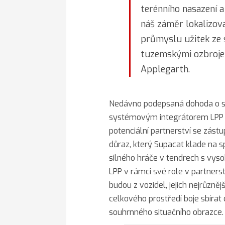
terénního nasazení a
náš záměr lokalizov
průmyslu užitek ze 
tuzemskými ozbrojen
Applegarth.
Nedávno podepsaná dohoda o s
systémovým integrátorem LPP b
potenciální partnerství se zás
důraz, který Supacat klade na s
silného hráče v tendrech s vys
LPP v rámci své role v partnerstv
budou z vozidel, jejich nejrůzně
celkového prostředí boje sbírat
souhrnného situačního obrazce.