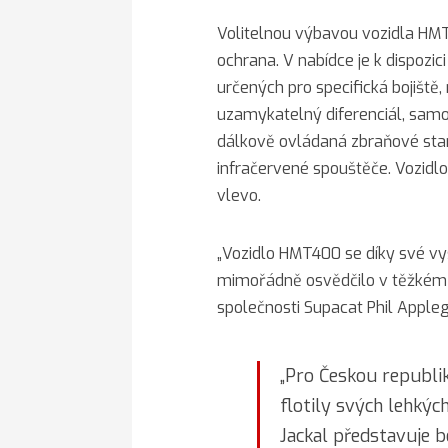
Volitelnou výbavou vozidla HMT 
ochrana. V nabídce je k dispozic
určených pro specifická bojiště
uzamykatelný diferenciál, samo
dálkově ovládaná zbraňové sta
infračervené spouštěče. Vozidlo 
vlevo.
„Vozidlo HMT400 se díky své vy
mimořádně osvědčilo v těžkém a
společnosti Supacat Phil Appleg
„Pro Českou republik
flotily svých lehkýc
Jackal představuje 