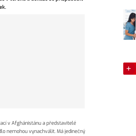
ek.
ací v Afghánistánu a představitelé
zidlo nemohou vynachválit. Má jedinečný