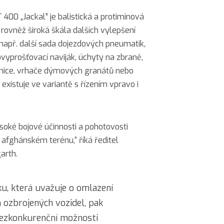
400 „Jackal” je balistická a protiminová
i rovněž široká škála dalších vylepšení
, např. další sada dojezdových pneumatik,
vyprošťovací naviják, úchyty na zbraně,
nice, vrhače dýmových granátů nebo
existuje ve variantě s řízením vpravo i
soké bojové účinnosti a pohotovosti
fghánském terénu,“ říká ředitel
arth.
u, která uvažuje o omlazení
h ozbrojených vozidel, pak
bezkonkurenční možnosti