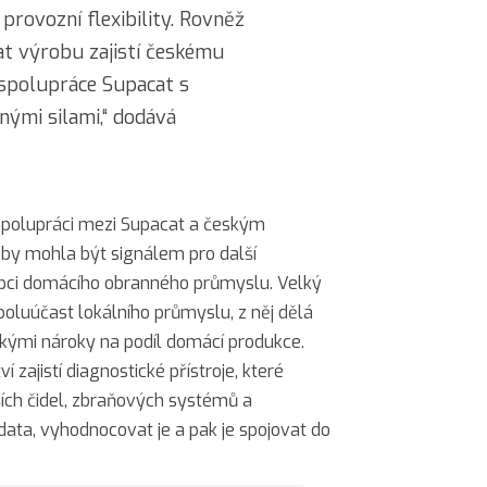
 provozní flexibility. Rovněž
at výrobu zajistí českému
spolupráce Supacat s
ými silami,“ dodává
polupráci mezi Supacat a českým
y mohla být signálem pro další
tupci domácího obranného průmyslu. Velký
poluúčast lokálního průmyslu, z něj dělá
okými nároky na podíl domácí produkce.
í zajistí diagnostické přístroje, které
jších čidel, zbraňových systémů a
 data, vyhodnocovat je a pak je spojovat do