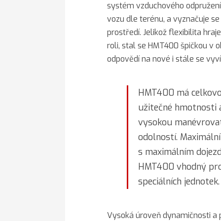
systém vzduchového odpružení,
vozu dle terénu, a vyznačuje s
prostředí. Jelikož flexibilita hra
roli, stal se HMT400 špičkou v o
odpovědí na nové i stále se vyvíj
HMT400 má celkovo
užitečné hmotnosti a
vysokou manévrovat
odolností. Maximální
s maximálním dojezd
HMT400 vhodný pro 
speciálních jednotek.
Vysoká úroveň dynamičnosti a 