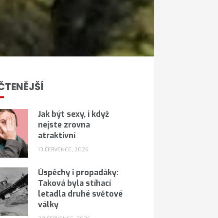
ČTENĚJŠÍ
Jak být sexy, i když
nejste zrovna
atraktivní
13 ČERVENCE, 2026
Úspěchy i propadáky:
Taková byla stíhací
letadla druhé světové
války