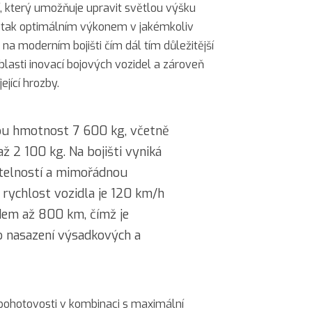
 který umožňuje upravit světlou výšku
e tak optimálním výkonem v jakémkoliv
je na moderním bojišti čím dál tím důležitější
blasti inovací bojových vozidel a zároveň
ející hrozby.
u hmotnost 7 600 kg, včetně
ž 2 100 kg. Na bojišti vyniká
elností a mimořádnou
 rychlost vozidla je 120 km/h
em až 800 km, čímž je
nasazení výsadkových a
pohotovosti v kombinaci s maximální