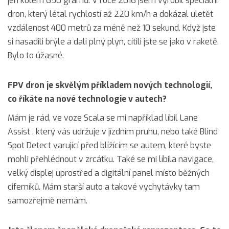
jen kolem 650 gramů. V roce 2016 jsem vyrobil speciální
dron, který létal rychlostí až 220 km/h a dokázal uletět
vzdálenost 400 metrů za méně než 10 sekund. Když jste
si nasadili brýle a dali plný plyn, cítili jste se jako v raketě.
Bylo to úžasné.
FPV dron je skvělým příkladem nových technologií,
co říkáte na nové technologie v autech?
Mám je rád, ve voze Scala se mi například líbil Lane
Assist , který vás udržuje v jízdním pruhu, nebo také Blind
Spot Detect varující před blížícím se autem, které byste
mohli přehlédnout v zrcátku. Také se mi líbila navigace,
velký displej uprostřed a digitální panel místo běžných
ciferníků. Mám starší auto a takové vychytávky tam
samozřejmě nemám.