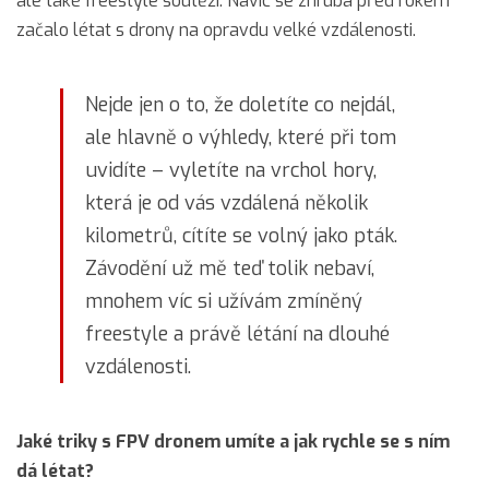
ale také freestyle soutěží. Navíc se zhruba před rokem
začalo létat s drony na opravdu velké vzdálenosti.
Nejde jen o to, že doletíte co nejdál,
ale hlavně o výhledy, které při tom
uvidíte – vyletíte na vrchol hory,
která je od vás vzdálená několik
kilometrů, cítíte se volný jako pták.
Závodění už mě teď tolik nebaví,
mnohem víc si užívám zmíněný
freestyle a právě létání na dlouhé
vzdálenosti.
Jaké triky s FPV dronem umíte a jak rychle se s ním
dá létat?