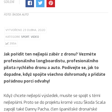
SDÍLENÍ
FOTO: ŠKODA AUTO
VYTVOŘENO 23 DUBNA, 2020
KATEGORIE
SPORT
,
VIDEO
3954
Jak pořídit ten nejlepší záběr z dronu? Vezměte
profesionálního longboardistu, profesionálního
pilota rychlého dronu a auto. Podívejte se, jak to
dopadne, když spojíte všechno dohromady a přidáte
pořádnou porci odvahy!
Když chcete nejlepší výsledek, musíte se spojit s těmi
nejlepšími. Proto se do projektu kromě vozu Škoda Scala
zapojil také Danny Pacha, člen španělské dronařské