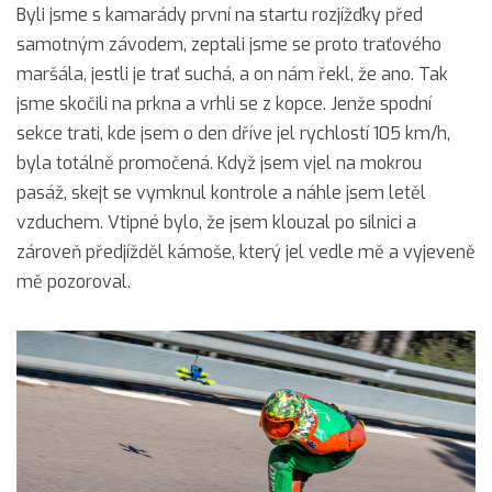
Byli jsme s kamarády první na startu rozjížďky před
samotným závodem, zeptali jsme se proto traťového
maršála, jestli je trať suchá, a on nám řekl, že ano. Tak
jsme skočili na prkna a vrhli se z kopce. Jenže spodní
sekce trati, kde jsem o den dříve jel rychlostí 105 km/h,
byla totálně promočená. Když jsem vjel na mokrou
pasáž, skejt se vymknul kontrole a náhle jsem letěl
vzduchem. Vtipné bylo, že jsem klouzal po silnici a
zároveň předjížděl kámoše, který jel vedle mě a vyjeveně
mě pozoroval.