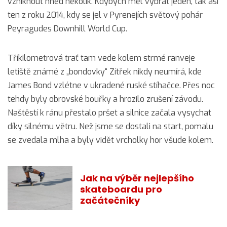
vzniknout hned několik. Kdybych měl vybrat jeden, tak asi
ten z roku 2014, kdy se jel v Pyrenejích světový pohár
Peyragudes Downhill World Cup.
Tříkilometrová trať tam vede kolem strmé ranveje
letiště známé z „bondovky“ Zítřek nikdy neumírá, kde
James Bond vzlétne v ukradené ruské stíhačce. Přes noc
tehdy byly obrovské bouřky a hrozilo zrušení závodu.
Naštěstí k ránu přestalo pršet a silnice začala vysychat
díky silnému větru. Než jsme se dostali na start, pomalu
se zvedala mlha a byly vidět vrcholky hor všude kolem.
Jak na výběr nejlepšího
skateboardu pro
začátečníky