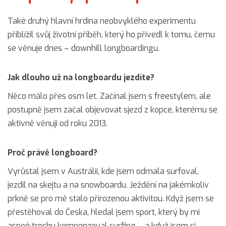
Také druhý hlavní hrdina neobvyklého experimentu
přiblížil svůj životní příběh, který ho přivedl k tomu, čemu
se věnuje dnes – downhill longboardingu.
Jak dlouho už na longboardu jezdíte?
Něco málo přes osm let. Začínal jsem s freestylem, ale
postupně jsem začal objevovat sjezd z kopce, kterému se
aktivně věnuji od roku 2013.
Proč právě longboard?
Vyrůstal jsem v Austrálii, kde jsem odmala surfoval,
jezdil na skejtu a na snowboardu. Ježdění na jakémkoliv
prkně se pro mě stalo přirozenou aktivitou. Když jsem se
přestěhoval do Česka, hledal jsem sport, který by mi
aspoň trochu kompenzoval surfing – a když jsem si