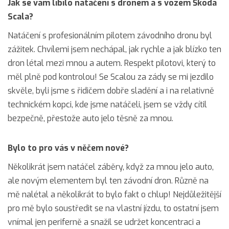
Jak se vám líbilo natáčení s dronem a s vozem Škoda
Scala?
Natáčení s profesionálním pilotem závodního dronu byl
zážitek. Chvílemi jsem nechápal, jak rychle a jak blízko ten
dron létal mezi mnou a autem. Respekt pilotovi, který to
měl plně pod kontrolou! Se Scalou za zády se mi jezdilo
skvěle, byli jsme s řidičem dobře sladění a i na relativně
technickém kopci, kde jsme natáčeli, jsem se vždy cítil
bezpečně, přestože auto jelo těsně za mnou.
Bylo to pro vás v něčem nové?
Několikrát jsem natáčel záběry, když za mnou jelo auto,
ale novým elementem byl ten závodní dron. Různě na
mě nalétal a několikrát to bylo fakt o chlup! Nejdůležitější
pro mě bylo soustředit se na vlastní jízdu, to ostatní jsem
vnímal jen periferně a snažil se udržet koncentraci a