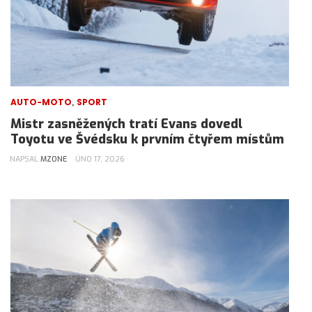
,
AUTO-MOTO
SPORT
Mistr zasněžených tratí Evans dovedl
Toyotu ve Švédsku k prvním čtyřem místům
NAPSAL
MZONE
ÚNO 17, 2026