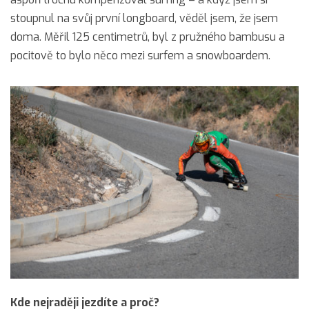
stoupnul na svůj první longboard, věděl jsem, že jsem
doma. Měřil 125 centimetrů, byl z pružného bambusu a
pocitově to bylo něco mezi surfem a snowboardem.
Kde nejraději jezdíte a proč?