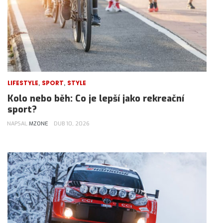
,
,
LIFESTYLE
SPORT
STYLE
Kolo nebo běh: Co je lepší jako rekreační
sport?
NAPSAL
MZONE
DUB 10, 2026