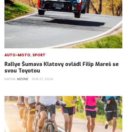
,
AUTO-MOTO
SPORT
Rallye Šumava Klatovy ovládl Filip Mareš se
svou Toyotou
NAPSAL
MZONE
DUB 27, 2026