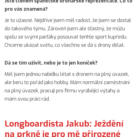
Jste členem španělské dronařské reprezentace. Co to
pro vás znamená?
Je to úžasné. Nejdříve jsem měl radost, že jsem se dostal
do takového týmu. Zároveň jsem ale šťastný, že můžu
spolu se svými parťáky posouvat tenhle sport kupředu.
Chceme ukázat světu, co všechno se dá s drony dělat.
Dá se tím uživit, nebo je to jen koníček?
Měl jsem jednou nabídku létat s dronem na plný úvazek,
ale beru to pořád jako hobby. Mám normální zaměstnání
na plný úvazek, pracuji pro firmu vyrábějící výtahy a
mám svou práci rád.
Longboardista Jakub: Ježdění
na prkně je pro mě přirozené