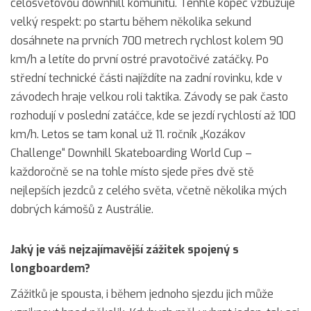
celosvětovou downhill komunitu. Tenhle kopec vzbuzuje
velký respekt: po startu během několika sekund
dosáhnete na prvních 700 metrech rychlost kolem 90
km/h a letíte do první ostré pravotočivé zatáčky. Po
střední technické části najíždíte na zadní rovinku, kde v
závodech hraje velkou roli taktika. Závody se pak často
rozhodují v poslední zatáčce, kde se jezdí rychlostí až 100
km/h. Letos se tam konal už 11. ročník „Kozákov
Challenge“ Downhill Skateboarding World Cup –
každoročně se na tohle místo sjede přes dvě stě
nejlepších jezdců z celého světa, včetně několika mých
dobrých kámošů z Austrálie.
Jaký je váš nejzajímavější zážitek spojený s
longboardem?
Zážitků je spousta, i během jednoho sjezdu jich může