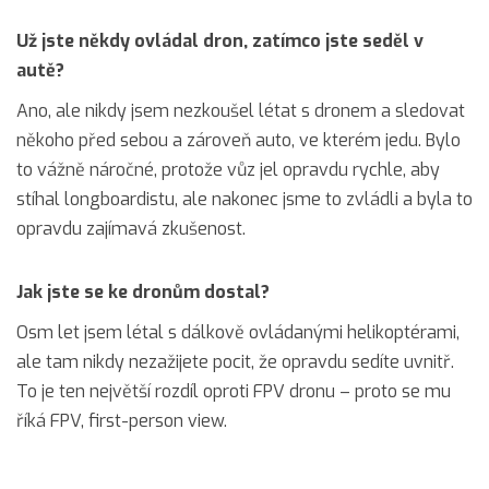
Už jste někdy ovládal dron, zatímco jste seděl v
autě?
Ano, ale nikdy jsem nezkoušel létat s dronem a sledovat
někoho před sebou a zároveň auto, ve kterém jedu. Bylo
to vážně náročné, protože vůz jel opravdu rychle, aby
stíhal longboardistu, ale nakonec jsme to zvládli a byla to
opravdu zajímavá zkušenost.
Jak jste se ke dronům dostal?
Osm let jsem létal s dálkově ovládanými helikoptérami,
ale tam nikdy nezažijete pocit, že opravdu sedíte uvnitř.
To je ten největší rozdíl oproti FPV dronu – proto se mu
říká FPV, first-person view.