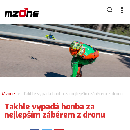
Mzone
Takhle vypadá honba za nejlepším záběrem z dronu
>
Takhle vypadá honba za
nejlepším záběrem z dronu