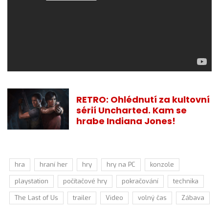
RETRO: Ohlédnutí za kultovní
sérií Uncharted. Kam se
hrabe Indiana Jones!
hra
hraní her
hry
hry na PC
konzole
playstation
počítačové hry
pokračování
technika
The Last of Us
trailer
Video
volný čas
Zábava