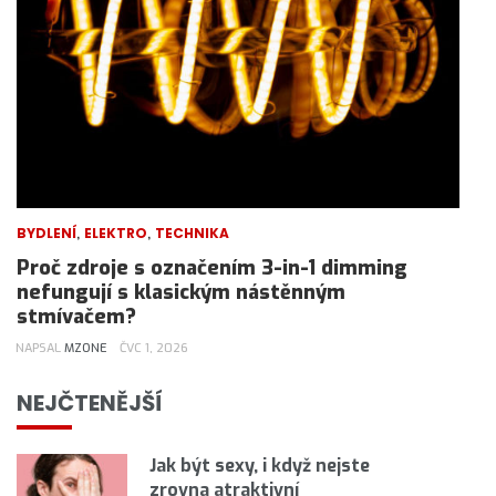
,
,
BYDLENÍ
ELEKTRO
TECHNIKA
Proč zdroje s označením 3-in-1 dimming
nefungují s klasickým nástěnným
stmívačem?
NAPSAL
MZONE
ČVC 1, 2026
NEJČTENĚJŠÍ
Jak být sexy, i když nejste
zrovna atraktivní