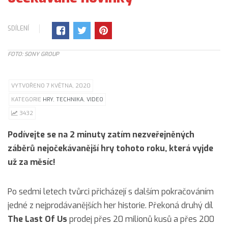
SDÍLENÍ
FOTO: SONY GROUP
VYTVOŘENO 7 KVĚTNA, 2020
KATEGORIE
HRY
,
TECHNIKA
,
VIDEO
3432
Podívejte se na 2 minuty zatím nezveřejněných
záběrů nejočekávanější hry tohoto roku, která vyjde
už za měsíc!
Po sedmi letech tvůrci přicházejí s dalším pokračováním
jedné z nejprodávanějších her historie. Překoná druhý díl
The Last Of Us
prodej přes 20 milionů kusů a přes 200