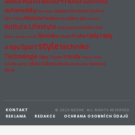
auto-moto
auta
Auto
automobil
automobily
cestování
elektro
bydlení
bez obalu
Historie
hudba
jídlo a pití
film
Filmy
jídlo
koncert
Kultura
Lifestyle
muzika
motorsport
muži
rady
rady
Novinka
Praha
návod
móda a vizáž
Móda
style
technika
a tipy
Sport
Technologie
trendy
tipy
Toyota
Video
vztah
zdraví
Zábava
vztahy
Škoda
Škodovka
výběr
Škoda Auto
ženy
KONTAKT
© 2023 MZONE. ALL RIGHTS RESERVED.
REKLAMA
REDAKCE
OCHRANA OSOBNÍCH ÚDAJŮ