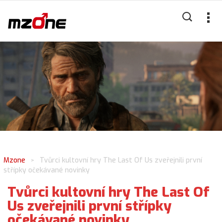
Mzone
Tvůrci kultovní hry The Last Of Us zveřejnili první
>
střípky očekávané novinky
Tvůrci kultovní hry The Last Of
Us zveřejnili první střípky
očekávané novinky