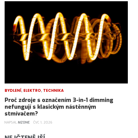
,
,
BYDLENÍ
ELEKTRO
TECHNIKA
Proč zdroje s označením 3-in-1 dimming
nefungují s klasickým nástěnným
stmívačem?
NAPSAL
MZONE
ČVC 1, 2026
NEJČTENĚJŠÍ