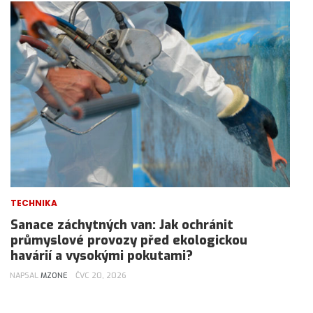
TECHNIKA
Sanace záchytných van: Jak ochránit
průmyslové provozy před ekologickou
havárií a vysokými pokutami?
NAPSAL
MZONE
ČVC 20, 2026