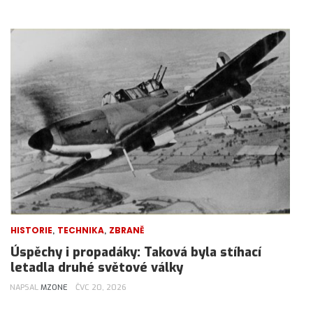
,
,
HISTORIE
TECHNIKA
ZBRANĚ
Úspěchy i propadáky: Taková byla stíhací
letadla druhé světové války
NAPSAL
MZONE
ČVC 20, 2026