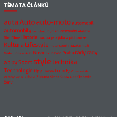
TÉMATA ČLÁNKŮ
auto-moto
auta
Auto
automobil
automobily
cestování
elektro
bydlení
bez obalu
Historie
hudba
jídlo a pití
film
Filmy
jídlo
koncert
Kultura
Lifestyle
muzika
motorsport
muži
rady
rady
Novinka
Praha
návod
móda a vizáž
Móda
style
technika
a tipy
Sport
Technologie
trendy
tipy
Toyota
Video
vztah
zdraví
Zábava
vztahy
Škoda
Škodovka
výběr
Škoda Auto
ženy
KONTAKT