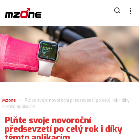
Mzone
Plňte svoje novoroční předsevzetí po celý rok i díky
>
těmto aplikacím
Plňte svoje novoroční
předsevzetí po celý rok i díky
těmto aplikacím