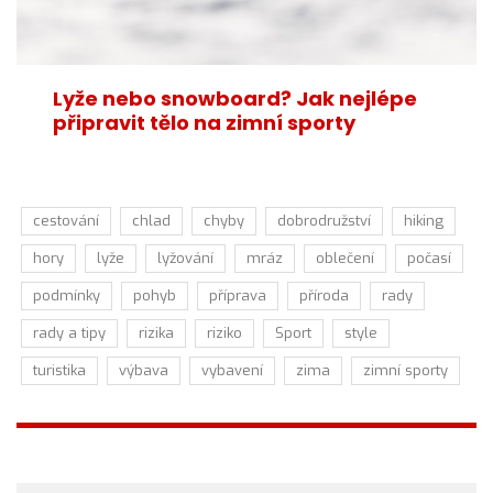
Lyže nebo snowboard? Jak nejlépe
připravit tělo na zimní sporty
cestování
chlad
chyby
dobrodružství
hiking
hory
lyže
lyžování
mráz
oblečení
počasí
podmínky
pohyb
příprava
příroda
rady
rady a tipy
rizika
riziko
Sport
style
turistika
výbava
vybavení
zima
zimní sporty