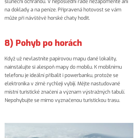
sluneční ochranou. V neposlední řadě nezapomeňte ani
na doklady a na peníze. Připravená hotovost se vám
může při návštěvě horské chaty hodit.
8) Pohyb po horách
Když už nevlastníte papírovou mapu dané lokality,
nainstalujte si alespoň mapy do mobilu. K mobilnímu
telefonu je ideální přibalit i powerbanku, protože se
elektronika v zimě rychleji vybíjí. Mějte nastudované
místní turistické značení a význam výstražných tabulí.
Nepohybujte se mimo vyznačenou turistickou trasu.