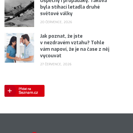
Úspěchy i propadáky: Taková
byla stíhací letadla druhé
světové války
20 ČERVENCE, 2026
Jak poznat, že jste
v nezdravém vztahu? Tohle
vám napoví, že je na čase z něj
vycouvat
27 ČERVENCE, 2026