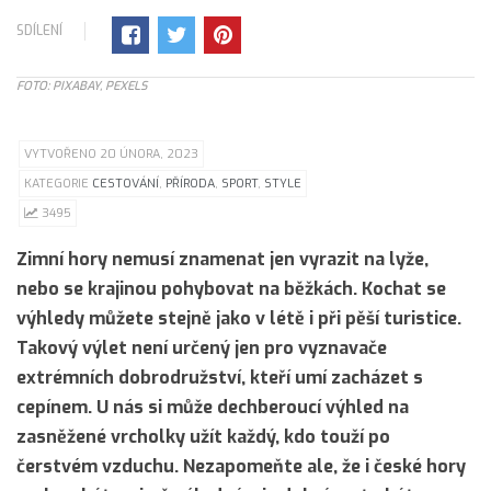
SDÍLENÍ
FOTO: PIXABAY, PEXELS
VYTVOŘENO 20 ÚNORA, 2023
KATEGORIE
CESTOVÁNÍ
,
PŘÍRODA
,
SPORT
,
STYLE
3495
Zimní hory nemusí znamenat jen vyrazit na lyže,
nebo se krajinou pohybovat na běžkách. Kochat se
výhledy můžete stejně jako v létě i při pěší turistice.
Takový výlet není určený jen pro vyznavače
extrémních dobrodružství, kteří umí zacházet s
cepínem. U nás si může dechberoucí výhled na
zasněžené vrcholky užít každý, kdo touží po
čerstvém vzduchu. Nezapomeňte ale, že i české hory