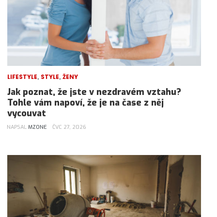
,
,
LIFESTYLE
STYLE
ŽENY
Jak poznat, že jste v nezdravém vztahu?
Tohle vám napoví, že je na čase z něj
vycouvat
NAPSAL
MZONE
ČVC 27, 2026