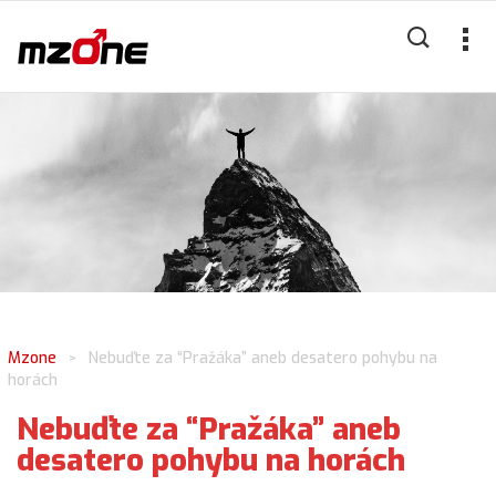
Mzone
Nebuďte za “Pražáka” aneb desatero pohybu na
>
horách
Nebuďte za “Pražáka” aneb
desatero pohybu na horách