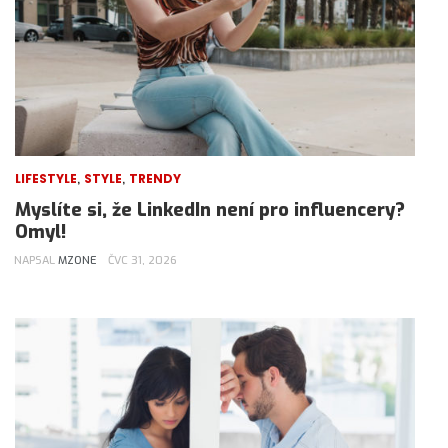
,
,
LIFESTYLE
STYLE
TRENDY
Myslíte si, že LinkedIn není pro influencery?
Omyl!
NAPSAL
MZONE
ČVC 31, 2026