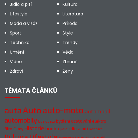
Jídlo a pití
Kultura
Lifestyle
Literatura
Móda a vizáž
Příroda
Sport
Style
Technika
Trendy
Umění
Věda
Video
Zbraně
Zdraví
Ženy
TÉMATA ČLÁNKŮ
auto-moto
auta
Auto
automobil
automobily
cestování
elektro
bydlení
bez obalu
Historie
hudba
jídlo a pití
film
Filmy
jídlo
koncert
Kultura
Lifestyle