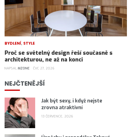
,
BYDLENÍ
STYLE
Proč se světelný design řeší současně s
architekturou, ne až na konci
NAPSAL
MZONE
ČVC 27, 2026
NEJČTENĚJŠÍ
Jak být sexy, i když nejste
zrovna atraktivní
13 ČERVENCE, 2026