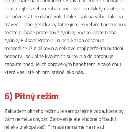
I když máte naplánovanou zastávku v jedné z horských
chat, mějte s sebou zabalenou i svačinu. Nikdy nevíte, co
se může stát. Je dobré volit lehké – jak na váhu, tak i na
trávení – energeticky vydatné jídlo. Skvělým tipem jsou v
tomto případě proteinové tyčinky. Vyzkoušejte třeba
tyčinky Pulsaar Protein Crunch, každá obsahuje
minimálně 17 g bílkovin a celkově mají perfektní nutriční
hodnoty. Jsou plné kvalitních surovin a do batohu je
zabalíte hned. Jejich obrovským benefitem je také chuť,
která vás jistě ohromí stejně jako nás.
6) Pitný režim
Základem pitného režimu je samozřejmě voda, která by
vám neměla chybět. Zároveň je ale vhodné přibalit i
nějaký „nakopávač“. Tím ale nemáme na mysli