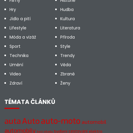
Filmy
Historie
Hry
Hudba
Jídlo a pití
Kultura
Lifestyle
Literatura
Móda a vizáž
Příroda
Sport
Style
Technika
Trendy
Umění
Věda
Video
Zbraně
Zdraví
Ženy
TÉMATA ČLÁNKŮ
auto-moto
auta
Auto
automobil
automobily
cestování
elektro
bydlení
bez obalu