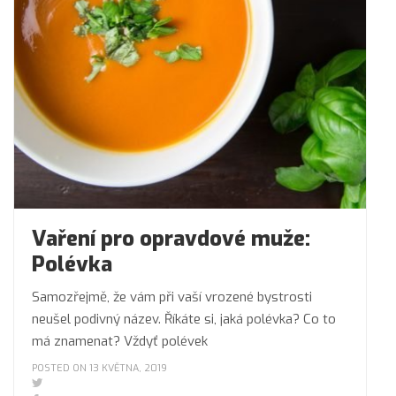
Vaření pro opravdové muže:
Polévka
Samozřejmě, že vám při vaší vrozené bystrosti
neušel podivný název. Říkáte si, jaká polévka? Co to
má znamenat? Vždyť polévek
POSTED ON 13 KVĚTNA, 2019