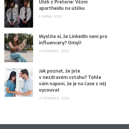
Útěk z Pretorie: Vězni
apartheidu na útěku
6 SRPNA, 2026
Myslíte si, že LinkedIn není pro
influencery? Omyl!
31 ČERVENCE, 2026
Jak poznat, že jste
v nezdravém vztahu? Tohle
vám napoví, že je na čase z něj
vycouvat
27 ČERVENCE, 2026