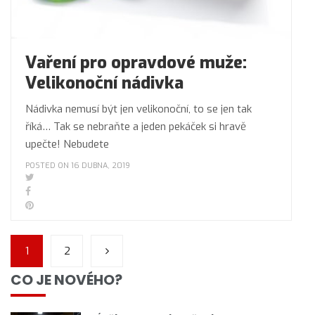
Vaření pro opravdové muže:
Velikonoční nádivka
Nádivka nemusí být jen velikonoční, to se jen tak
říká… Tak se nebraňte a jeden pekáček si hravě
upečte! Nebudete
POSTED ON 16 DUBNA, 2019
1
2
CO JE NOVÉHO?